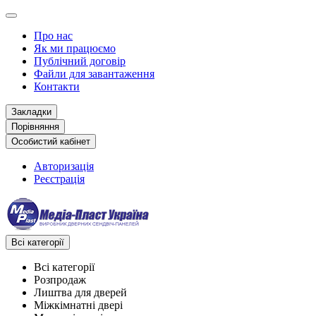
Про нас
Як ми працюємо
Публічний договір
Файли для завантаження
Контакти
Закладки
Порівняння
Особистий кабінет
Авторизація
Реєстрація
Всі категорії
Всі категорії
Розпродаж
Лиштва для дверей
Міжкімнатні двері