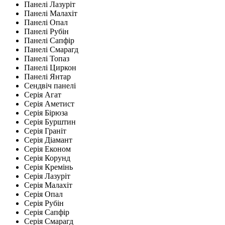
Панелі Лазуріт
Панелі Малахіт
Панелі Опал
Панелі Рубін
Панелі Сапфір
Панелі Смарагд
Панелі Топаз
Панелі Циркон
Панелі Янтар
Сендвіч панелі
Серія Агат
Серія Аметист
Серія Бірюза
Серія Бурштин
Серія Граніт
Серія Діамант
Серія Економ
Серія Корунд
Серія Кремінь
Серія Лазуріт
Серія Малахіт
Серія Опал
Серія Рубін
Серія Сапфір
Серія Смарагд