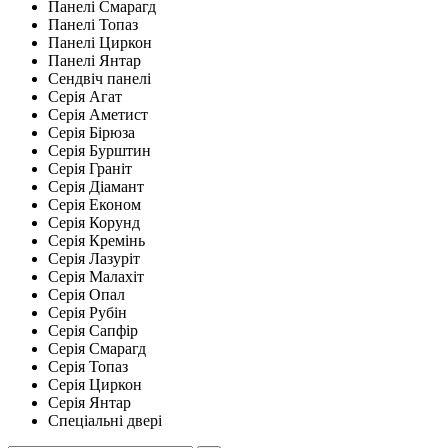
Панелі Смарагд
Панелі Топаз
Панелі Циркон
Панелі Янтар
Сендвіч панелі
Серія Агат
Серія Аметист
Серія Бірюза
Серія Бурштин
Серія Граніт
Серія Діамант
Серія Економ
Серія Корунд
Серія Кремінь
Серія Лазуріт
Серія Малахіт
Серія Опал
Серія Рубін
Серія Сапфір
Серія Смарагд
Серія Топаз
Серія Циркон
Серія Янтар
Спеціальні двері