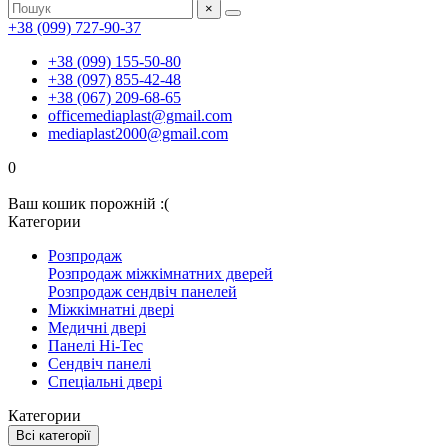
×
+38 (099) 727-90-37
+38 (099) 155-50-80
+38 (097) 855-42-48
+38 (067) 209-68-65
officemediaplast@gmail.com
mediaplast2000@gmail.com
0
Ваш кошик порожній :(
Категории
Розпродаж
Розпродаж міжкімнатних дверей
Розпродаж сендвіч панелей
Міжкімнатні двері
Медичні двері
Панелі Hi-Tec
Сендвіч панелі
Спеціальні двері
Категории
Всі категорії