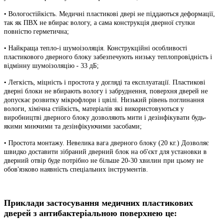
• Вологостійкість. Медичні пластикові двері не піддаються деформації,
так як ПВХ не вбирає вологу, а сама конструкція дверної стулки
повністю герметична;
• Найкраща тепло-і шумоізоляція. Конструкційні особливості
пластикового дверного блоку забезпечують низьку теплопровідність і
відмінну шумоізоляцію - 33 дБ;
• Легкість, міцність і простота у догляді та експлуатації. Пластикові
дверні блоки не вбирають вологу і забруднення, поверхня дверей не
допускає розвитку мікрофлори і цвілі. Низький рівень поглинання
вологи, хімічна стійкість, матеріалів які використовуються у
виробництві дверного блоку дозволяють мити і дезінфікувати будь-
якими миючими та дезінфікуючими засобами;
• Простота монтажу. Невелика вага дверного блоку (20 кг.) Дозволяє
швидко доставити зібраний дверний блок на об'єкт для установки в
дверний отвір буде потрібно не більше 20-30 хвилин при цьому не
обов'язково наявність спеціальних інструментів.
Приклади застосування медичних пластикових
дверей з антибактеріальною поверхнею це: