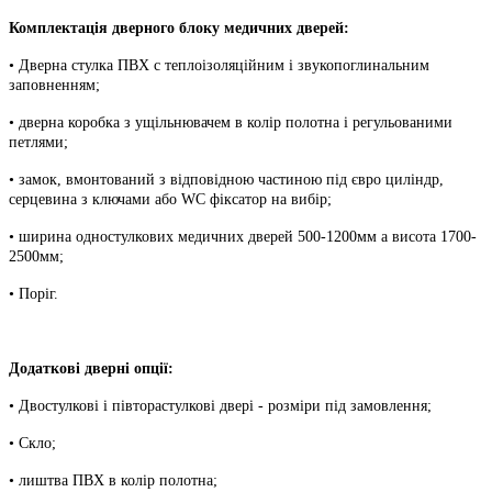
Комплектація дверного блоку медичних дверей:
• Дверна стулка ПВХ c теплоізоляційним і звукопоглинальним
заповненням;
• дверна коробка з ущільнювачем в колір полотна і регульованими
петлями;
• замок, вмонтований з відповідною частиною під євро циліндр,
серцевина з ключами або WC фіксатор на вибір;
• ширина одностулкових медичних дверей 500-1200мм а висота 1700-
2500мм;
• Поріг.
Додаткові дверні опції:
• Двостулкові і півторастулкові двері - розміри під замовлення;
• Скло;
• лиштва ПВХ в колір полотна;