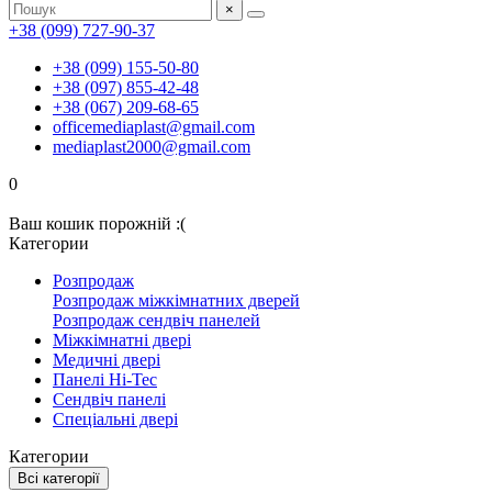
×
+38 (099) 727-90-37
+38 (099) 155-50-80
+38 (097) 855-42-48
+38 (067) 209-68-65
officemediaplast@gmail.com
mediaplast2000@gmail.com
0
Ваш кошик порожній :(
Категории
Розпродаж
Розпродаж міжкімнатних дверей
Розпродаж сендвіч панелей
Міжкімнатні двері
Медичні двері
Панелі Hi-Tec
Сендвіч панелі
Спеціальні двері
Категории
Всі категорії