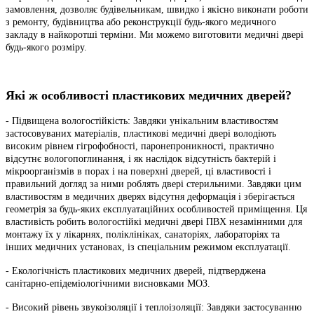
замовлення, дозволяє будівельникам, швидко і якісно виконати роботи
з ремонту, будівництва або реконструкції будь-якого медичного
закладу в найкоротші терміни. Ми можемо виготовити медичні двері
будь-якого розміру.
Які ж особливості пластикових медичних дверей?
- Підвищена вологостійкість: Завдяки унікальним властивостям
застосовуваних матеріалів, пластикові медичні двері володіють
високим рівнем гігрофобності, паронепроникності, практично
відсутнє вологопоглинання, і як наслідок відсутність бактерій і
мікроорганізмів в порах і на поверхні дверей, ці властивості і
правильний догляд за ними роблять двері стерильними. Завдяки цим
властивостям в медичних дверях відсутня деформація і зберігається
геометрія за будь-яких експлуатаційних особливостей приміщення. Ця
властивість робить вологостійкі медичні двері ПВХ незамінними для
монтажу їх у лікарнях, поліклініках, санаторіях, лабораторіях та
інших медичних установах, із спеціальним режимом експлуатації.
- Екологічність пластикових медичних дверей, підтверджена
санітарно-епідеміологічними висновками МОЗ.
- Високий рівень звукоізоляції і теплоізоляції: Завдяки застосуванню