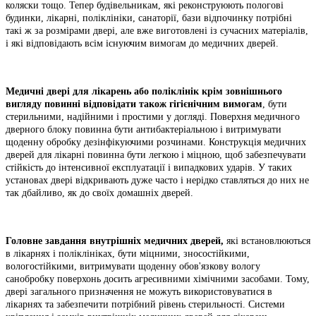
коляски тощо. Тепер будівельникам, які реконструюють пологові
будинки, лікарні, поліклініки, санаторії, бази відпочинку потрібні
такі ж за розмірами двері, але вже виготовлені із сучасних матеріалів,
і які відповідають всім існуючим вимогам до медичних дверей.
Медичні двері для лікарень або поліклінік крім зовнішнього
вигляду повинні відповідати також гігієнічним вимогам
, бути
стерильними, надійними і простими у догляді. Поверхня медичного
дверного блоку повинна бути антибактеріальною і витримувати
щоденну обробку дезінфікуючими розчинами. Конструкція медичних
дверей для лікарні повинна бути легкою і міцною, щоб забезпечувати
стійкість до інтенсивної експлуатації і випадкових ударів. У таких
установах двері відкривають дуже часто і нерідко ставляться до них не
так дбайливо, як до своїх домашніх дверей.
Головне завдання внутрішніх медичних дверей,
які встановлюються
в лікарнях і поліклініках, бути міцними, зносостійкими,
вологостійкими, витримувати щоденну обов'язкову вологу
санобробку поверхонь досить агресивними хімічними засобами. Тому,
двері загального призначення не можуть використовуватися в
лікарнях та забезпечити потрібний рівень стерильності. Системи