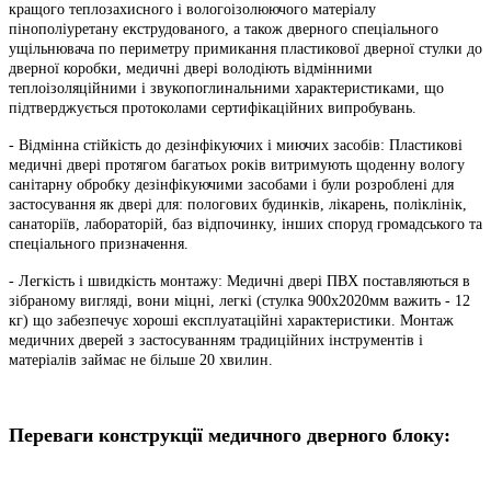
кращого теплозахисного і вологоізолюючого матеріалу
пінополіуретану екструдованого, а також дверного спеціального
ущільнювача по периметру примикання пластикової дверної стулки до
дверної коробки, медичні двері володіють відмінними
теплоізоляційними і звукопоглинальними характеристиками, що
підтверджується протоколами сертифікаційних випробувань.
- Відмінна стійкість до дезінфікуючих і миючих засобів: Пластикові
медичні двері протягом багатьох років витримують щоденну вологу
санітарну обробку дезінфікуючими засобами і були розроблені для
застосування як двері для: пологових будинків, лікарень, поліклінік,
санаторіїв, лабораторій, баз відпочинку, інших споруд громадського та
спеціального призначення.
- Легкість і швидкість монтажу: Медичні двері ПВХ поставляються в
зібраному вигляді, вони міцні, легкі (стулка 900х2020мм важить - 12
кг) що забезпечує хороші експлуатаційні характеристики. Монтаж
медичних дверей з застосуванням традиційних інструментів і
матеріалів займає не більше 20 хвилин.
Переваги конструкції медичного дверного блоку: