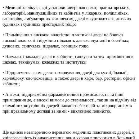
• Медичні та лікувальні установи: двері для палат, ординаторських,
лабораторій, маніпуляційних та кабінетів у лікарнях, поліклініках,
санаторіях, амбулаторних комплексах, двері в гуртожитках, дитячих
будинках і будинках престарілих тощо;
• Приміщення з високою вологістю: пластикові двері не бояться
високої вологості і відмінно підходять для експлуатації в басейнах,
душових, санвузлах, підвалах, горищах тощо;
• Навчальні заклади: двері в кабінети, санвузли та тех. приміщення в
школах, технікумах, коледжах та інститутах;
• Підприємства громадського харчування, двері для кухні, їдальні,
харчоблоку, овочесховища, а також двері в кафе, бар, ресторан, офісні
кабінети;
• Аптеки, підприємства фармацевтичної промисловості, та інші
приміщення де, є високі вимоги до стерильності, так як на відміну від
звичайних внутрішніх дверей наявність бактерій та мікроорганізмів
при правильному догляді за ними - виключено повністю.
Ще однією незаперечною перевагою медичних пластикових дверей, є
універсальність їх використання: вони чудово вписуються в будь-який