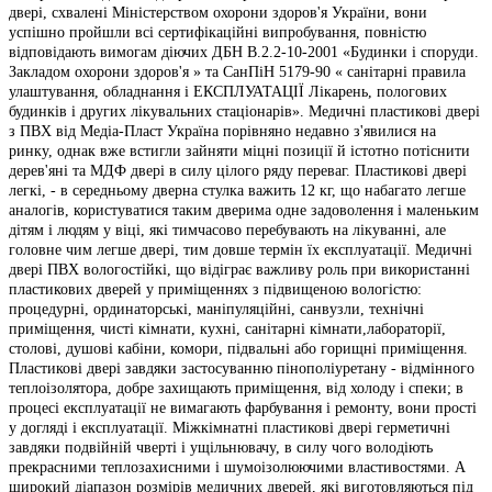
двері, схвалені Міністерством охорони здоров'я України, вони
успішно пройшли всі сертифікаційні випробування, повністю
відповідають вимогам діючих ДБН В.2.2-10-2001 «Будинки і споруди.
Закладом охорони здоров'я » та СанПіН 5179-90 « санітарні правила
улаштування, обладнання і ЕКСПЛУАТАЦІЇ Лікарень, пологових
будинків і других лікувальних стаціонарів». Медичні пластикові двері
з ПВХ від Медіа-Пласт Україна порівняно недавно з'явилися на
ринку, однак вже встигли зайняти міцні позиції й істотно потіснити
дерев'яні та МДФ двері в силу цілого ряду переваг. Пластикові двері
легкі, - в середньому дверна стулка важить 12 кг, що набагато легше
аналогів, користуватися таким дверима одне задоволення і маленьким
дітям і людям у віці, які тимчасово перебувають на лікуванні, але
головне чим легше двері, тим довше термін їх експлуатації. Медичні
двері ПВХ вологостійкі, що відіграє важливу роль при використанні
пластикових дверей у приміщеннях з підвищеною вологістю:
процедурні, ординаторські, маніпуляційні, санвузли, технічні
приміщення, чисті кімнати, кухні, санітарні кімнати,лабораторії,
столові, душові кабіни, комори, підвальні або горищні приміщення.
Пластикові двері завдяки застосуванню пінополіуретану - відмінного
теплоізолятора, добре захищають приміщення, від холоду і спеки; в
процесі експлуатації не вимагають фарбування і ремонту, вони прості
у догляді і експлуатації. Міжкімнатні пластикові двері герметичні
завдяки подвійній чверті і ущільнювачу, в силу чого володіють
прекрасними теплозахисними і шумоізолюючими властивостями. А
широкий діапазон розмірів медичних дверей, які виготовляються під