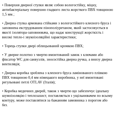
• Поверхня дверної стулки являє собою вологостійку, міцну,
антибактеріальну поверхню гладкого листа жорсткого ПВХ товщиною
1,5 мм.;
• Дверна стулка армована стійками з вологостійкого клеєного бруса і
заповнена екструдованим пінополіуретаном, який застосовується в
якості ізолятора-заповнювача, що надає конструкції жорсткість і
високі тепло-і звукоізоляційні характеристики;
• Торець стулки двері облицьований кромкою ПВХ;
• У дверне полотно з чвертю вмонтований замок з ключами або
фіксатор WC для санвузлів, зносостійка дверна ручка, а внизу дверна
вентиляція;
• Дверна коробка зроблена з клеєного бруса ламінованого плівкою
ПВХ товщиною 0,4 мм німецького виробника, у неї вмонтовані
регульовані петлі OTLAV (Італія);
• Коробка медичних дверей, також з чвертю що забезпечує ідеальну
шумоізоляцію і теплозахист, поставляється з ущільнювачем по всьому
контуру, може поставлятися за бажанням замовника з порогом або
без.