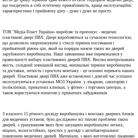
що поєднують в собі естетичну привабливість, кращі експлуатаційні
характеристики і прийнятну ціну - дуже і дуже не просто.
ТОВ "Медіа-Пласт Україна» виробляє та пропонує - медичні
пластикові двері ПВХ. Двері виробляються за сучасною технологією,
що дозволило запропонувати у стислі терміни постачання і
прийнятний рівень цін, який на порядок нижче таких же дверей
зарубіжного виробництва. Наші замовники вже переконалися у
правильності вибору пластикових дверей ПВХ. Висока контрольована
якість, солідний зовнішній вигляд, мінімальні терміни виробництва
та доставки, легкість і простота монтажу - це основні переваги наших
дверей. Пластикові двері ПВХ вже встановлені і довгий час успішно
експлуатуються в установах МОЗ України: у лікарнях, санаторіях і
поліклініках, приватних клініках, у фітнес- і торгових центрах, а
також користуються попитом у приватних забудовників.
З власного 15 річного досвіду виробництва і монтажу дверних блоків
для медичних установ, було досліджено всі типові проблеми таких
дверей, з урахуванням яких було запущено виробництво легких,
міцних, вологостійких, простих у догляді з антибактеріальної
поверхнею медичних дверей. Матеріали, з яких виготовлені лікарняні