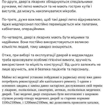
По-друге, двері в лікарнях обладнуються спеціальними
ручками, які легко миються та не мають гострих кутів і
виступів, де можуть накопичуватися мікроби.
По-третє, дуже важливо, щоб такі двері легко відкривалися.
Адже медперсонал постійно переміщається між палатами,
кабінетами, операційними.
По-четверте, двері в лікарнях мають бути міцними та
надійними. Вони постійно використовуються великою
кількістю людей, тому швидко зношуються.
Отже, при виборі та експлуатації дверей в медзакладах
треба враховувати особливі гігієнічні вимоги, зручність
використання та міцність конструкції. Від цього залежить не
лише зручність, але й безпека пацієнтів та персоналу.
Майже всі медичні установи побудовані в радянську епоху вже давно
потребують реконструкції або капітального ремонту. І одним з
основних завдань є заміна давно застарілих дослуживших свій термін
у лікарнях, поліклініках, санаторіях, аптеках, поліклініках медичних
дверей. Такі медичні двері спеціально були виготовлені з широкою
стулкою розмір отвору медичних дверей за старими нормами
1100х2100мм, і 1200ммх2100мм, які дозволяють провозити каталки,