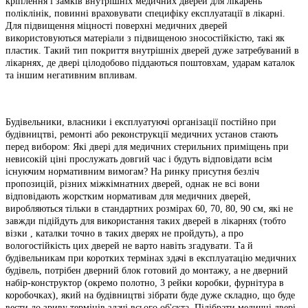
кріплення і замків внутрішніх медичних дверей для лікарень
поліклінік, повинні враховувати специфіку експлуатації в лікарні.
Для підвищення міцності поверхні медичних дверей
використовуються матеріали з підвищеною зносостійкістю, такі як
пластик. Такий тип покриття внутрішніх дверей дуже затребуваний в
лікарнях, де двері цілодобово піддаються поштовхам, ударам каталок
та іншим негативним впливам.
Будівельники, власники і експлуатуючі організації постійно при
будівництві, ремонті або реконструкції медичних установ стають
перед вибором: Які двері для медичних стерильних приміщень при
невисокій ціні прослужать довгий час і будуть відповідати всім
існуючим нормативним вимогам? На ринку присутня безліч
пропозицій, різних міжкімнатних дверей, однак не всі вони
відповідають жорстким нормативам для медичних дверей,
виробляються тільки в стандартних розмірах 60, 70, 80, 90 см, які не
завжди підійдуть для використання таких дверей в лікарнях (тобто
візки , каталки точно в таких дверях не пройдуть), а про
вологостійкість цих дверей не варто навіть згадувати. Та й
будівельникам при коротких термінах здачі в експлуатацію медичних
будівель, потрібен дверний блок готовий до монтажу, а не дверний
набір-конструктор (окремо полотно, 3 рейки коробки, фурнітура в
коробочках), який на будівництві зібрати буде дуже складно, що буде
вести до зриву термінів здачі всього об'єкта. Підібрати медичні двері,