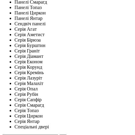
Панелі Смарагд
Панелі Топаз
Панелі Циркон
Панелі Янтар
Сендвіч панелі
Серія Агат
Серія Аметист
Серія Бірюза
Серія Бурштин
Серія Граніт
Серія Діамант
Серія Економ
Серія Корунд
Серія Кремінь
Серія Лазуріт
Серія Малахіт
Серія Опал
Серія Рубін
Серія Сапфір
Серія Смарагд
Серія Топаз
Серія Циркон
Серія Янтар
Спеціальні двері