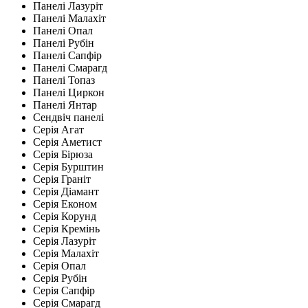
Панелі Лазуріт
Панелі Малахіт
Панелі Опал
Панелі Рубін
Панелі Сапфір
Панелі Смарагд
Панелі Топаз
Панелі Циркон
Панелі Янтар
Сендвіч панелі
Серія Агат
Серія Аметист
Серія Бірюза
Серія Бурштин
Серія Граніт
Серія Діамант
Серія Економ
Серія Корунд
Серія Кремінь
Серія Лазуріт
Серія Малахіт
Серія Опал
Серія Рубін
Серія Сапфір
Серія Смарагд