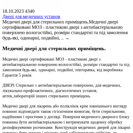
18.10.2023
4340
Двері для медичних установ
Медичні двері для стерильних приміщень.Медичні двері
сертифіковані МОЗ - пластикові двері з антибактеріальною
поверхнею вологостійкі, розміри стандартні та під замолення
будь-які, одинарні, подвійні, ..
→
Медичні двері для стерильних приміщень.
Медичні двері сертифіковані МОЗ - пластикові двері з
антибактеріальною поверхнею вологостійкі, розміри стандартні та під
замолення будь-які, одинарні, подвійні, півторачка, від виробника
Гарантія 5 років.
ДВЕРІ Стерильні з антибактеріальною поверхнею, для медичних,
лікувально-профілактичних, діагнозтичних установ,
аптек,лабораторій інших стерильних приміщень.
Медичні двері для лікарень або поліклінік крім зовнішнього вигляду
повинні відповідати також гігієнічним вимогам, бути стерильними,
надійними і простими у догляді. Поверхня медичного дверного блоку
повинна бути антибактеріальною і витримувати щоденну обробку
дезінфікуючими розчинами. Конструкція медичних дверей для лікарні
повинна бути легкою і міцною, щоб забезпечувати стійкість до