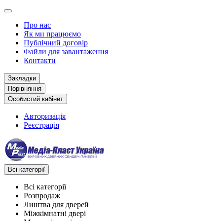
Про нас
Як ми працюємо
Публічний договір
Файли для завантаження
Контакти
Закладки
Порівняння
Особистий кабінет
Авторизація
Реєстрація
Всі категорії
Всі категорії
Розпродаж
Лиштва для дверей
Міжкімнатні двері