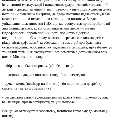
інтенсивної експлуатації і випадкових ударів. Антибактеріальний,
легкий у догляді та міцний тип поверхні, - внутрішніх дверей дуже
потрібний сучасним лікарням, де двері постійно піддаються ударам
каталок та іншим негативним механічним впливам. Завдяки
унікальним властивостям ПВХ що застосовується при виробництві
лікарняних дверей, їх вологостійкість має високий рівень
гідрофобності, паронепроникності, повністю відсутнє
водопоглинання. Саме тому великою перевагою таких дверей є
відсутність деформації та збереження геометрії при будь-яких
єксплуатаційних особливостях медичних приміщень, що забезпечує
тривалий термін їх експлуатації без ремонтів з дотриманням всіх
вимог Мін. охорони здоров`я.
- зібрана коробка з порогом (або без нього),
- пластикове дверне полотно з подвійною четвертю,
- ручка, замок (циліндр на 3 ключа) або вороток для дверей до
санвузлів (на вибір замовника),
- регульовані завіси з декоративними ковпачками під колір ручки,
вентиляція (при необхідності) та ущільнювач.
Все це Ви отримуєте в зібраному, повністю готовому до монтажу
вигляді.