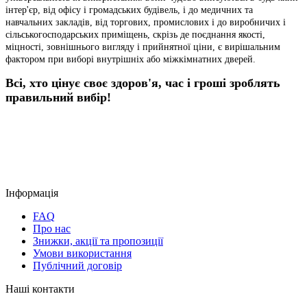
інтер'єр, від офісу і громадських будівель, і до медичних та
навчальних закладів, від торгових, промислових і до виробничих і
сільськогосподарських приміщень, скрізь де поєднання якості,
міцності, зовнішнього вигляду і прийнятної ціни, є вирішальним
фактором при виборі внутрішніх або міжкімнатних дверей.
Всі, хто цінує своє здоров'я, час і гроші зроблять
правильний вибір!
Інформація
FAQ
Про нас
Знижки, акції та пропозиції
Умови використання
Публічний договір
Наші контакти