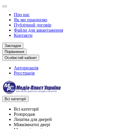
Про нас
Як ми працюємо
Публічний договір
Файли для завантаження
Контакти
Закладки
Порівняння
Особистий кабінет
Авторизація
Реєстрація
Всі категорії
Всі категорії
Розпродаж
Лиштва для дверей
Міжкімнатні двері