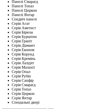
Панелі Смарагд
Панелі Топаз
Панелі Циркон
Панелі Янтар
Сендвіч панелі
Серія Агат
Серія Аметист
Серія Бірюза
Серія Бурштин
Серія Граніт
Серія Діамант
Серія Економ
Серія Корунд
Серія Кремінь
Серія Лазуріт
Серія Малахіт
Серія Опал
Серія Рубін
Серія Сапфір
Серія Смарагд
Серія Топаз
Серія Циркон
Серія Янтар
Спеціальні двері