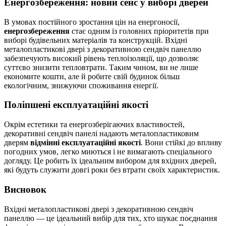
Енергозбереження: новий сенс у виборі дверей
В умовах постійного зростання цін на енергоносії,
енергозбереження
стає одним із головних пріоритетів при
виборі будівельних матеріалів та конструкцій. Вхідні
металопластикові двері з декоративною сендвіч панеллю
забезпечують високий рівень теплоізоляції, що дозволяє
суттєво знизити тепловтрати. Таким чином, ви не лише
економите кошти, але й робите свій будинок більш
екологічним, знижуючи споживання енергії.
Поліпшені експлуатаційні якості
Окрім естетики та енергозберігаючих властивостей,
декоративні сендвіч панелі надають металопластиковим
дверям
відмінні експлуатаційні якості
. Вони стійкі до впливу
погодних умов, легко миються і не вимагають спеціального
догляду. Це робить їх ідеальним вибором для вхідних дверей,
які будуть служити довгі роки без втрати своїх характеристик.
Висновок
Вхідні металопластикові двері з декоративною сендвіч
панеллю — це ідеальний вибір для тих, хто шукає поєднання