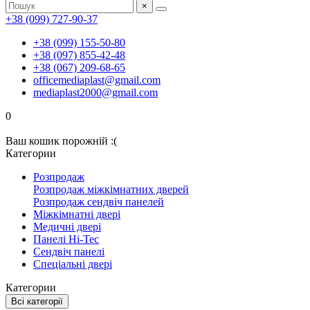
×
+38 (099) 727-90-37
+38 (099) 155-50-80
+38 (097) 855-42-48
+38 (067) 209-68-65
officemediaplast@gmail.com
mediaplast2000@gmail.com
0
Ваш кошик порожній :(
Категории
Розпродаж
Розпродаж міжкімнатних дверей
Розпродаж сендвіч панелей
Міжкімнатні двері
Медичні двері
Панелі Hi-Tec
Сендвіч панелі
Спеціальні двері
Категории
Всі категорії