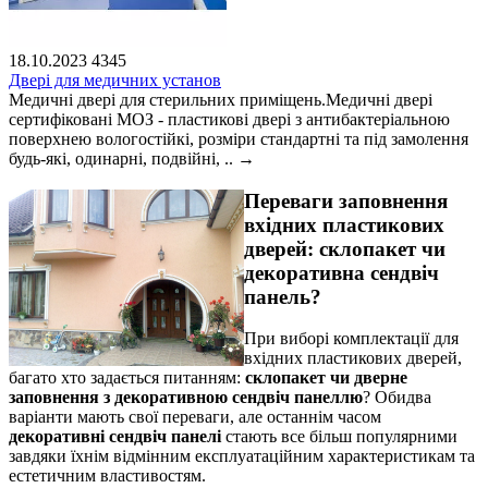
18.10.2023
4345
Двері для медичних установ
Медичні двері для стерильних приміщень.Медичні двері
сертифіковані МОЗ - пластикові двері з антибактеріальною
поверхнею вологостійкі, розміри стандартні та під замолення
будь-які, одинарні, подвійні, ..
→
Переваги заповнення
вхідних пластикових
дверей: склопакет чи
декоративна сендвіч
панель?
При виборі комплектації для
вхідних пластикових дверей,
багато хто задається питанням:
склопакет чи дверне
заповнення з декоративною сендвіч панеллю
? Обидва
варіанти мають свої переваги, але останнім часом
декоративні сендвіч панелі
стають все більш популярними
завдяки їхнім відмінним експлуатаційним характеристикам та
естетичним властивостям.