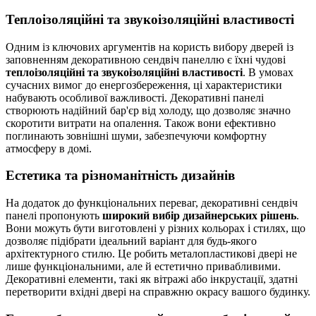
Теплоізоляційні та звукоізоляційні властивості
Одним із ключових аргументів на користь вибору дверей із
заповненням декоративною сендвіч панеллю є їхні чудові
теплоізоляційні та звукоізоляційні властивості
. В умовах
сучасних вимог до енергозбереження, ці характеристики
набувають особливої важливості. Декоративні панелі
створюють надійний бар'єр від холоду, що дозволяє значно
скоротити витрати на опалення. Також вони ефективно
поглинають зовнішні шуми, забезпечуючи комфортну
атмосферу в домі.
Естетика та різноманітність дизайнів
На додаток до функціональних переваг, декоративні сендвіч
панелі пропонують
широкий вибір дизайнерських рішень
.
Вони можуть бути виготовлені у різних кольорах і стилях, що
дозволяє підібрати ідеальний варіант для будь-якого
архітектурного стилю. Це робить металопластикові двері не
лише функціональними, але й естетично привабливими.
Декоративні елементи, такі як вітражі або інкрустації, здатні
перетворити вхідні двері на справжню окрасу вашого будинку.