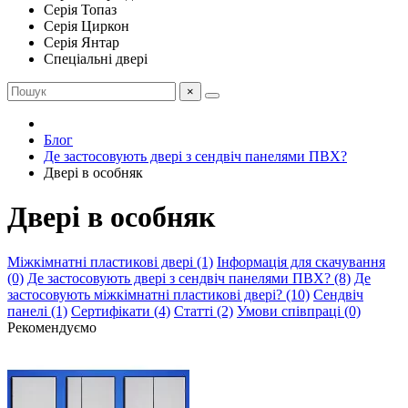
Серія Топаз
Серія Циркон
Серія Янтар
Спеціальні двері
×
Блог
Де застосовують двері з сендвіч панелями ПВХ?
Двері в особняк
Двері в особняк
Міжкімнатні пластикові двері (1)
Інформація для скачування
(0)
Де застосовують двері з сендвіч панелями ПВХ? (8)
Де
застосовують міжкімнатні пластикові двері? (10)
Сендвіч
панелі (1)
Сертифікати (4)
Статті (2)
Умови співпраці (0)
Рекомендуємо