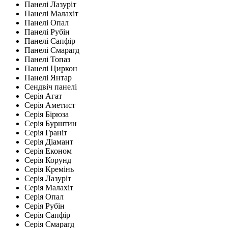
Панелі Лазуріт
Панелі Малахіт
Панелі Опал
Панелі Рубін
Панелі Сапфір
Панелі Смарагд
Панелі Топаз
Панелі Циркон
Панелі Янтар
Сендвіч панелі
Серія Агат
Серія Аметист
Серія Бірюза
Серія Бурштин
Серія Граніт
Серія Діамант
Серія Економ
Серія Корунд
Серія Кремінь
Серія Лазуріт
Серія Малахіт
Серія Опал
Серія Рубін
Серія Сапфір
Серія Смарагд