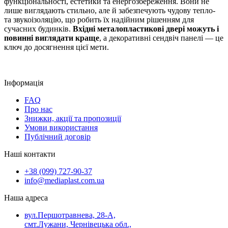
функціональності, естетики та енергозбереження. Вони не
лише виглядають стильно, але й забезпечують чудову тепло-
та звукоізоляцію, що робить їх надійним рішенням для
сучасних будинків.
Вхідні металопластикові двері можуть і
повинні виглядати краще
, а декоративні сендвіч панелі — це
ключ до досягнення цієї мети.
Інформація
FAQ
Про нас
Знижки, акції та пропозиції
Умови використання
Публічний договір
Наші контакти
+38 (099) 727-90-37
info@mediaplast.com.ua
Наша адреса
вул.Першотравнева, 28-А,
смт.Лужани, Чернівецька обл.,