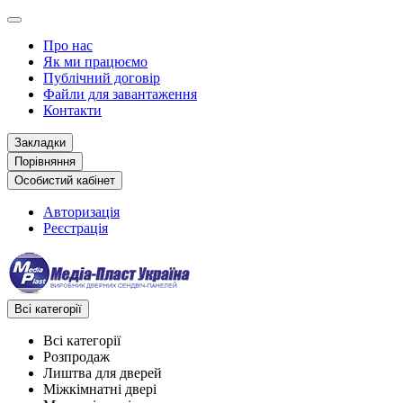
Про нас
Як ми працюємо
Публічний договір
Файли для завантаження
Контакти
Закладки
Порівняння
Особистий кабінет
Авторизація
Реєстрація
Всі категорії
Всі категорії
Розпродаж
Лиштва для дверей
Міжкімнатні двері