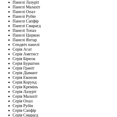
Панелі Лазуріт
Панелі Малахіт
Панелі Опал
Панелі Рубін
Панелі Сапфір
Панелі Смарагд
Панелі Топаз
Панелі Циркон
Панелі Янтар
Сендвіч панелі
Серія Агат
Серія Аметист
Серія Бірюза
Серія Бурштин
Серія Граніт
Серія Діамант
Серія Економ
Серія Корунд
Серія Кремінь
Серія Лазуріт
Серія Малахіт
Серія Опал
Серія Рубін
Серія Сапфір
Серія Смарагд