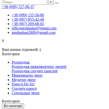
×
+38 (099) 727-90-37
+38 (099) 155-50-80
+38 (097) 855-42-48
+38 (067) 209-68-65
officemediaplast@gmail.com
mediaplast2000@gmail.com
0
Ваш кошик порожній :(
Категории
Розпродаж
Розпродаж міжкімнатних дверей
Розпродаж сендвіч панелей
Міжкімнатні двері
Медичні двері
Панелі Hi-Tec
Сендвіч панелі
Спеціальні двері
Категории
Всі категорії