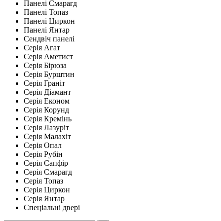
Панелі Смарагд
Панелі Топаз
Панелі Циркон
Панелі Янтар
Сендвіч панелі
Серія Агат
Серія Аметист
Серія Бірюза
Серія Бурштин
Серія Граніт
Серія Діамант
Серія Економ
Серія Корунд
Серія Кремінь
Серія Лазуріт
Серія Малахіт
Серія Опал
Серія Рубін
Серія Сапфір
Серія Смарагд
Серія Топаз
Серія Циркон
Серія Янтар
Спеціальні двері