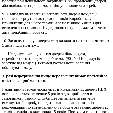
полотно при нещільності закривання, чи провисанні дверей,
або повідомити про це компанію-установника дверей.
9. У випадку виявлення несправності дверей покупець
повинен звернутися до представників Виробника у
прийнятний для нього термін, але не пізніше 5 днів з дня
виявлення несправності. Додатково покупець має зазначити
дату придбання продукту.
10. Захисну плівку з дверей слід видалити не пізніше як через
5 днів після монтажу.
11. Не допускайте відкриття дверей більше кута,
передбаченого заводом-виробником (90 або 110 градусів
залежно від моделі). Рекомендується встановлення
обмежувача ходу.
У разі недотримання вище перелічених вимог претензії за
якістю не приймаються.
Гарантійний термін експлуатації міжкімнатних дверей ПВХ
встановлюється не менше 5 років з дня прийняття їх
замовником. Термін служби дверей залежить від умов
експлуатації виробу, при дотриманні і виконанні всіх
рекомендацій по встановленню та обслуговуванню дверей їх
термін служби складе понад 15 років. Протягом гарантійного