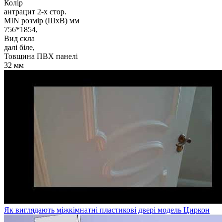
Колір
антрацит 2-х стор.
MIN розмір (ШхВ) мм
756*1854,
Вид скла
далі біле,
Товщина ПВХ панелі
32 мм
Як виглядають міжкімнатні пластикові двері модель Циркон