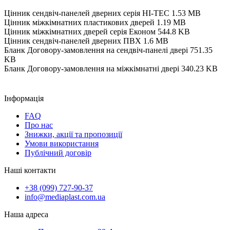
Цінник сендвіч-панелей дверних серія HI-TEC
1.53 MB
Цінник міжкімнатних пластикових дверей
1.19 MB
Цінник міжкімнатних дверей серія Економ
544.8 KB
Цінник сендвіч-панелей дверних ПВХ
1.6 MB
Бланк Договору-замовлення на сендвіч-панелі двері
751.35
KB
Бланк Договору-замовлення на міжкімнатні двері
340.23 KB
Інформація
FAQ
Про нас
Знижки, акції та пропозиції
Умови використання
Публічний договір
Наші контакти
+38 (099) 727-90-37
info@mediaplast.com.ua
Наша адреса