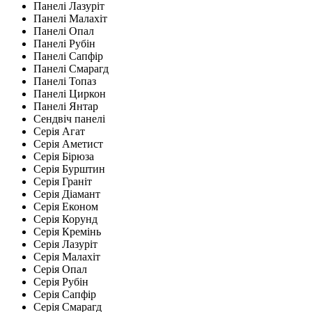
Панелі Лазуріт
Панелі Малахіт
Панелі Опал
Панелі Рубін
Панелі Сапфір
Панелі Смарагд
Панелі Топаз
Панелі Циркон
Панелі Янтар
Сендвіч панелі
Серія Агат
Серія Аметист
Серія Бірюза
Серія Бурштин
Серія Граніт
Серія Діамант
Серія Економ
Серія Корунд
Серія Кремінь
Серія Лазуріт
Серія Малахіт
Серія Опал
Серія Рубін
Серія Сапфір
Серія Смарагд