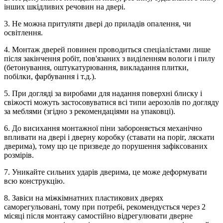
інших шкідливих речовин на двері.
3. Не можна притуляти двері до приладів опалення, чи
освітлення.
4. Монтаж дверей повинен проводиться спеціалістами лише
після закінчення робіт, пов'язаних з виділенням вологи і пилу
(бетонування, оштукатурювання, викладання плитки,
побілки, фарбування і т.д.).
5. При догляді за виробами для надання поверхні блиску і
свіжості можуть застосовуватися всі типи аерозолів по догляду
за меблями (згідно з рекомендаціями на упаковці).
6. До висихання монтажної піни забороняється механічно
впливати на двері і дверну коробку (ставати на поріг, ляскати
дверима), тому що це призведе до порушення зафіксованих
розмірів.
7. Уникайте сильних ударів дверима, це може деформувати
всю конструкцію.
8. Завіси на міжкімнатних пластикових дверях
саморегульовані, тому при потребі, рекомендується через 2
місяці після монтажу самостійно відрегулювати дверне