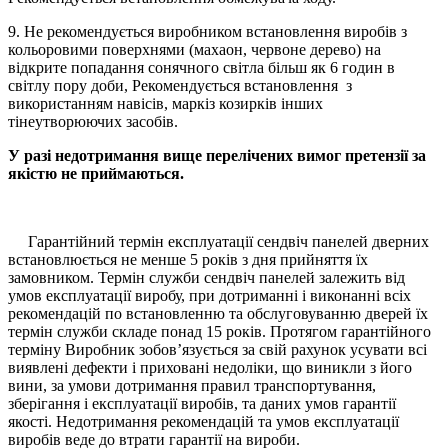
9. Не рекомендується виробником встановлення виробів з
кольоровими поверхнями (махаон, червоне дерево) на
відкрите попадання сонячного світла більш як 6 годин в
світлу пору доби, Рекомендується встановлення з
використанням навісів, маркіз козирків інших
тінеутворюючих засобів.
У разі недотримання вище перелічених вимог претензії за
якістю не приймаються.
Гарантійний термін експлуатації сендвіч панелей дверних
встановлюється не менше 5 років з дня прийняття їх
замовником. Термін служби сендвіч панелей залежить від
умов експлуатації виробу, при дотриманні і виконанні всіх
рекомендацій по встановленню та обслуговуванню дверей їх
термін служби складе понад 15 років. Протягом гарантійного
терміну Виробник зобов’язується за свій рахунок усувати всі
виявлені дефекти і приховані недоліки, що виникли з його
вини, за умови дотримання правил транспортування,
зберігання і експлуатації виробів, та даних умов гарантії
якості. Недотримання рекомендацій та умов експлуатації
виробів веде до втрати гарантії на вироби.