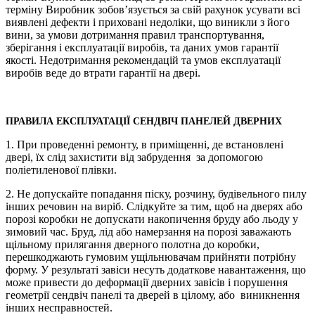
терміну Виробник зобов’язується за свій рахунок усувати всі
виявлені дефекти і приховані недоліки, що виникли з його
вини, за умови дотримання правил транспортування,
зберігання і експлуатації виробів, та даних умов гарантії
якості. Недотримання рекомендацій та умов експлуатації
виробів веде до втрати гарантії на двері.
ПРАВИЛА ЕКСПЛУАТАЦІЇ СЕНДВІЧ ПАНЕЛЕЙ ДВЕРНИХ
1. При проведенні ремонту, в приміщенні, де встановлені
двері, їх слід захистити від забрудення за допомогою
поліетиленової плівки.
2. Не допускайте попадання піску, розчину, будівельного пилу
інших речовин на виріб. Слідкуйте за тим, щоб на дверях або
порозі коробки не допускати накопичення бруду або льоду у
зимовий час. Бруд, лід або намерзання на порозі заважають
щільному прилягання дверного полотна до коробки,
перешкоджають гумовим ущільнювачам прийняти потрібну
форму. У результаті завіси несуть додаткове навантаження, що
може привести до деформації дверних завісів і порушення
геометрії сендвіч панелі та дверей в цілому, або виникнення
інших несправностей.