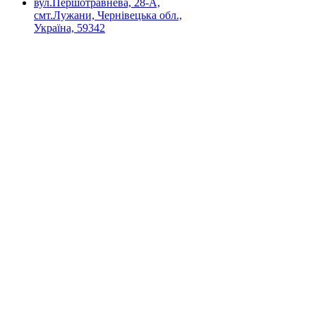
вул.Першотравнева, 28-А,
смт.Лужани, Чернівецька обл.,
Україна, 59342