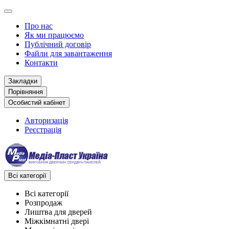
Про нас
Як ми працюємо
Публічний договір
Файли для завантаження
Контакти
Закладки
Порівняння
Особистий кабінет
Авторизація
Реєстрація
Всі категорії
Всі категорії
Розпродаж
Лиштва для дверей
Міжкімнатні двері