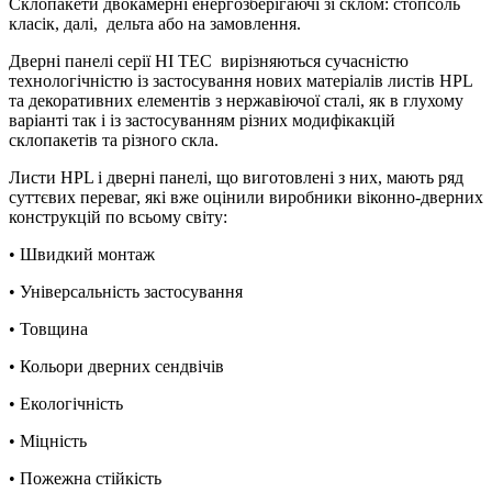
Склопакети двокамерні енергозберігаючі зі склом: стопсоль
класік, далі, дельта або на замовлення.
Дверні панелі серії HI TEC вирізняються сучасністю
технологічністю із застосування нових матеріалів листів HPL
та декоративних елементів з нержавіючої сталі, як в глухому
варіанті так і із застосуванням різних модифікакцій
склопакетів та різного скла.
Листи HPL і дверні панелі, що виготовлені з них, мають ряд
суттєвих переваг, які вже оцінили виробники віконно-дверних
конструкцій по всьому світу:
• Швидкий монтаж
• Універсальність застосування
• Товщина
• Кольори дверних сендвічів
• Екологічність
• Міцність
• Пожежна стійкість