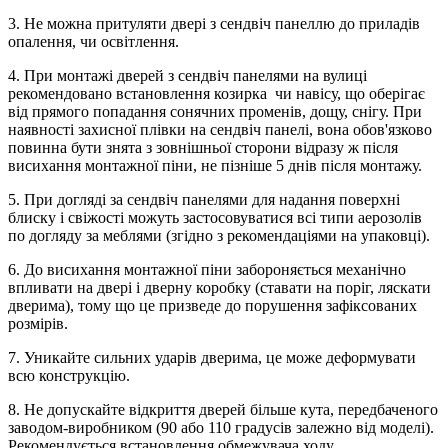
3. Не можна притуляти двері з сендвіч панеллю до приладів
опалення, чи освітлення.
4. При монтажі дверей з сендвіч панелями на вулиці
рекомендовано встановлення козирка чи навісу, що оберігає
від прямого попадання сонячних променів, дощу, снігу. При
наявності захисної плівки на сендвіч панелі, вона обов'язково
повинна бути знята з зовнішньої сторони відразу ж після
висихання монтажної піни, не пізніше 5 днів після монтажу.
5. При догляді за сендвіч панелями для надання поверхні
блиску і свіжості можуть застосовуватися всі типи аерозолів
по догляду за меблями (згідно з рекомендаціями на упаковці).
6. До висихання монтажної піни забороняється механічно
впливати на двері і дверну коробку (ставати на поріг, ляскати
дверима), тому що це призведе до порушення зафіксованих
розмірів.
7. Уникайте сильних ударів дверима, це може деформувати
всю конструкцію.
8. Не допускайте відкриття дверей більше кута, передбаченого
заводом-виробником (90 або 110 градусів залежно від моделі).
Рекомендується встановлення обмежувача ходу.