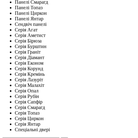
Панелі Смарагд
Панелі Топаз
Панелі Циркон
Панелі Янтар
Сендвіч панелі
Серія Агат
Серія Аметист
Серія Бірюза
Серія Бурштин
Серія Граніт
Серія Діамант
Серія Економ
Серія Корунд
Серія Кремінь
Серія Лазуріт
Серія Малахіт
Серія Опал
Серія Рубін
Серія Сапфір
Серія Смарагд
Серія Топаз
Серія Циркон
Серія Янтар
Спеціальні двері