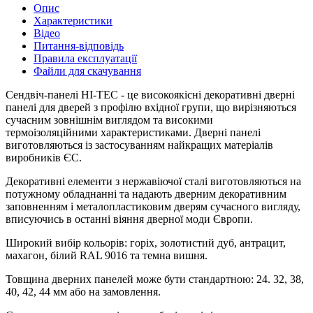
Опис
Характеристики
Відео
Питання-відповідь
Правила експлуатації
Файли для скачування
Сендвіч-панелі HI-TEC - це високоякісні декоративні дверні
панелі для дверей з профілю вхідної групи, що вирізняються
сучасним зовнішнім виглядом та високими
термоізоляційними характеристиками. Дверні панелі
виготовляються із застосуванням найкращих матеріалів
виробників ЄС.
Декоративні елементи з нержавіючої сталі виготовляються на
потужному обладнанні та надають дверним декоративним
заповненням і металопластиковим дверям сучасного вигляду,
вписуючись в останні віяння дверної моди Європи.
Широкий вибір кольорів: горіх, золотистий дуб, антрацит,
махагон, білий RAL 9016 та темна вишня.
Товщина дверних панелей може бути стандартною: 24. 32, 38,
40, 42, 44 мм або на замовлення.