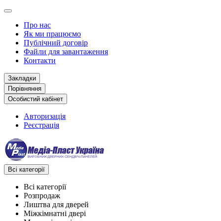
Про нас
Як ми працюємо
Публічний договір
Файли для завантаження
Контакти
Закладки
Порівняння
Особистий кабінет
Авторизація
Реєстрація
Всі категорії
Всі категорії
Розпродаж
Лиштва для дверей
Міжкімнатні двері