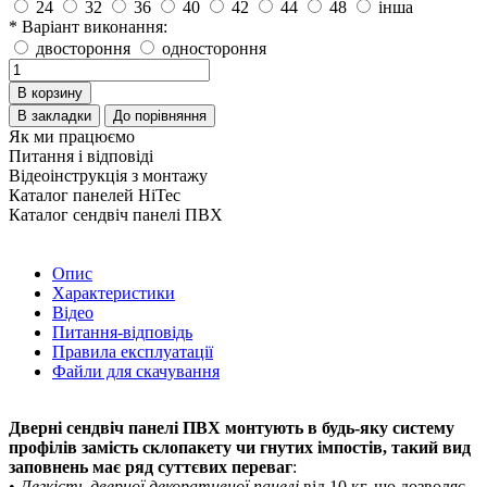
24
32
36
40
42
44
48
інша
* Варіант виконання:
двостороння
одностороння
В корзину
В закладки
До порівняння
Як ми працюємо
Питання і відповіді
Відеоінструкція з монтажу
Каталог панелей HiTec
Каталог сендвіч панелі ПВХ
Опис
Характеристики
Відео
Питання-відповідь
Правила експлуатації
Файли для скачування
Дверні сендвіч панелі ПВХ монтують в будь-яку систему
профілів замість склопакету чи гнутих імпостів, такий вид
заповнень має ряд суттєвих переваг
:
•
Легкість дверної декоративної панелі
від 10 кг, що дозволяє