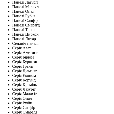
Панелі Лазуріт
Панелі Малахіт
Панелі Опал
Панелі Рубін
Панелі Сапфір
Панелі Смарагд
Панелі Топаз
Панелі Циркон
Панелі Янтар
Сендвіч панелі
Серія Агат
Серія Аметист
Серія Бірюза
Серія Бурштин
Серія Граніт
Серія Діамант
Серія Економ
Серія Корунд
Серія Кремінь
Серія Лазуріт
Серія Малахіт
Серія Опал
Серія Рубін
Серія Сапфір
Серія Смарагд