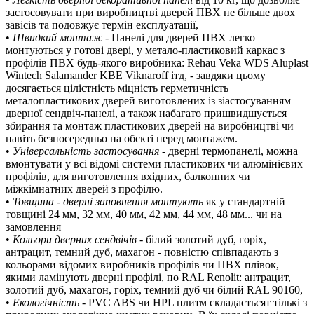
застосовувати при виробництві дверей ПВХ не більше двох
завісів та подовжує термін експлуатації,
•
Швидкий монтаж
- Панелі для дверей ПВХ легко
монтуються у готові двері, у метало-пластиковий каркас з
профілів ПВХ будь-якого виробника: Rehau Veka WDS Aluplast
Wintech Salamander KBE Viknaroff ітд, - завдяки цьому
досягається цілістність міцність герметичність
металопластикових дверей виготовлених із зіастосуванням
дверної сендвіч-панелі, а також набагато пришвидшується
збирання та монтаж пластикових дверей на виробництві чи
навіть безпосередньо на обєкті перед монтажем.
•
Універсальність застосування
- дверні термопанелі, можна
вмонтувати у всі відомі системи пластикових чи алюмінієвих
профілів, для виготовлення вхідних, балконних чи
міжкімнатних дверей з профілю.
•
Товщина - дверні заповнення монтують
як у стандартній
товщині 24 мм, 32 мм, 40 мм, 42 мм, 44 мм, 48 мм... чи на
замовлення
•
Кольори дверних сендвічів
- білий золотий дуб, горіх,
антрацит, темний дуб, махагон - повністю співпадають з
кольорами відомих виробників профілів чи ПВХ плівок,
якими ламінують дверні профілі, по RAL Renolit: антрацит,
золотий дуб, махагон, горіх, темний дуб чи білий RAL 90160,
•
Екологічність
- PVC ABS чи HPL плитм складаєтьсят тількі з