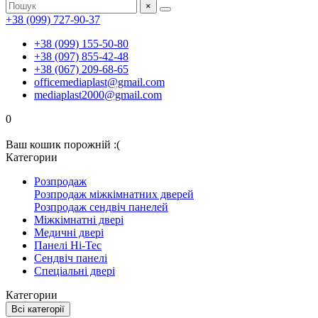
×
+38 (099) 727-90-37
+38 (099) 155-50-80
+38 (097) 855-42-48
+38 (067) 209-68-65
officemediaplast@gmail.com
mediaplast2000@gmail.com
0
Ваш кошик порожній :(
Категории
Розпродаж
Розпродаж міжкімнатних дверей
Розпродаж сендвіч панелей
Міжкімнатні двері
Медичні двері
Панелі Hi-Tec
Сендвіч панелі
Спеціальні двері
Категории
Всі категорії