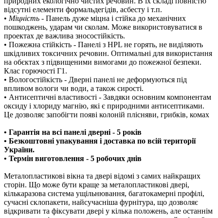
природних екологічно чистих речовин. В їх складі повністю
відсутні елементи формальдегідів, асбесту і т.п.
•
Міцність
- Панель дуже міцна і стійка до механічних
пошкоджень, ударам чи сколам. Може використовуватися в
проектах де важлива зносостійкість.
• Пожежна стійкість - Панелі з HPL не горять, не виділяють
шкідливих токсичних речовин. Оптимальні для використання
на обєктах з підвищеними вимогами до пожежної безпеки.
Клас горючості Г1.
• Вологостійкість - Дверні панелі не деформуються під
впливом вологи чи води, а також сирості.
• Антисептичні властивості - Завдяки основним компонентам
оксиду і хлориду магнію, які є природними антисептиками.
Це дозволяє запобігти появі колоній плісняви, грибків, комах
• Гарантія на всі панелі дверні - 5 років
• Безкоштовні упакування і доставка по всій території
України.
• Термін виготовлення - 5 робочих днів
Металопластикові вікна та двері відомі з самих найкращих
сторін. Що може бути краще за металопластикові двері,
кількаразова система ущільнювання, багатокамерні профілі,
сучасні склопакети, найсучасніша фурнітура, що дозволяє
відкривати та фіксувати двері у кілька положень, але останнім