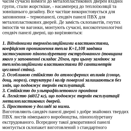
часом сучасні вимоги до металопластикових дверей вхідної
групи, стали жорсткіше, - насамперед до теплоізоляції та
зовнішнього дизайну. Все частіше використовується для
заповнення – термопанелі, сендвіч панелі ПВХ для
металопластикових дверей. Де замість склопакетів, гнутих
імпостів чи вагонки, монтують сучасні, високотехнологічні
сендвіч панелі дверні, що вирізняються:
1. Відмінними термоізоляційними властивостями,
коефіцієнт проникнення тепла К=1,108 завдяки
застосуванню пінополіуретану екструдованого (товщина
якого у заповненні складає 20мм, при цьому замінює за
теплоізоляційними властивостями 80 сантиметрів
цегляної стіни).
2. Особливою стійкістю до атмосферних впливів (сонце,
дощ, мороз), структура і колір поверхні залишаються без
змін, що подовжує термін експлуатації.
3. Стійкістю до ультрафіолетового проміння
4. Легкістю (від12 кг), що подовжує термін експлуатації
металопластикових дверей.
5. Простотою у догляді за ними.
Виготовляють сандвіч панелі дверні з добре знайомих твердих
ПВХ листів німецького виробництва, пінополіуретану
екструдованого. Всередину такої декоративної панелі
монтується склопакет виготовлений з стандартного