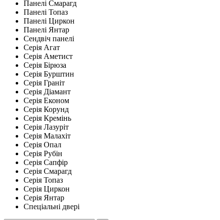
Панелі Смарагд
Панелі Топаз
Панелі Циркон
Панелі Янтар
Сендвіч панелі
Серія Агат
Серія Аметист
Серія Бірюза
Серія Бурштин
Серія Граніт
Серія Діамант
Серія Економ
Серія Корунд
Серія Кремінь
Серія Лазуріт
Серія Малахіт
Серія Опал
Серія Рубін
Серія Сапфір
Серія Смарагд
Серія Топаз
Серія Циркон
Серія Янтар
Спеціальні двері