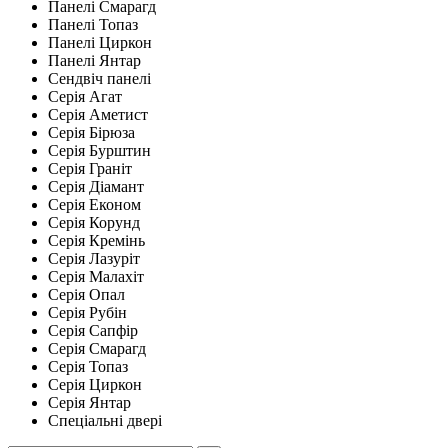
Панелі Смарагд
Панелі Топаз
Панелі Циркон
Панелі Янтар
Сендвіч панелі
Серія Агат
Серія Аметист
Серія Бірюза
Серія Бурштин
Серія Граніт
Серія Діамант
Серія Економ
Серія Корунд
Серія Кремінь
Серія Лазуріт
Серія Малахіт
Серія Опал
Серія Рубін
Серія Сапфір
Серія Смарагд
Серія Топаз
Серія Циркон
Серія Янтар
Спеціальні двері