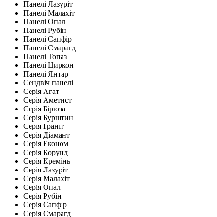
Панелі Лазуріт
Панелі Малахіт
Панелі Опал
Панелі Рубін
Панелі Сапфір
Панелі Смарагд
Панелі Топаз
Панелі Циркон
Панелі Янтар
Сендвіч панелі
Серія Агат
Серія Аметист
Серія Бірюза
Серія Бурштин
Серія Граніт
Серія Діамант
Серія Економ
Серія Корунд
Серія Кремінь
Серія Лазуріт
Серія Малахіт
Серія Опал
Серія Рубін
Серія Сапфір
Серія Смарагд