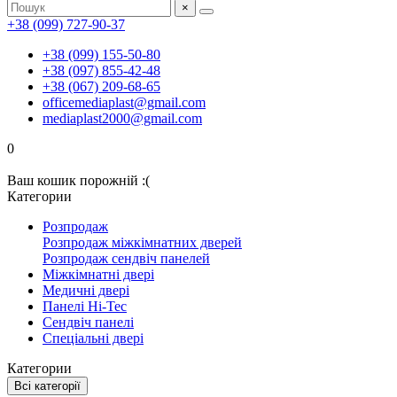
×
+38 (099) 727-90-37
+38 (099) 155-50-80
+38 (097) 855-42-48
+38 (067) 209-68-65
officemediaplast@gmail.com
mediaplast2000@gmail.com
0
Ваш кошик порожній :(
Категории
Розпродаж
Розпродаж міжкімнатних дверей
Розпродаж сендвіч панелей
Міжкімнатні двері
Медичні двері
Панелі Hi-Tec
Сендвіч панелі
Спеціальні двері
Категории
Всі категорії