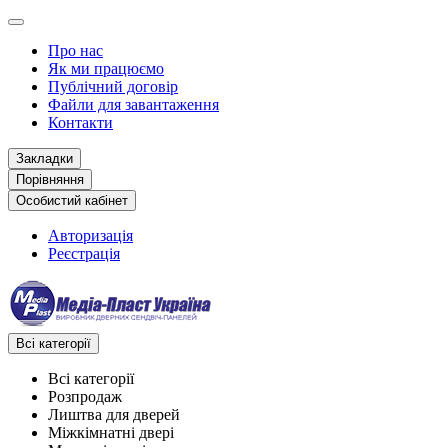
Про нас
Як ми працюємо
Публічний договір
Файли для завантаження
Контакти
Закладки
Порівняння
Особистий кабінет
Авторизація
Реєстрація
Всі категорії
Всі категорії
Розпродаж
Лиштва для дверей
Міжкімнатні двері