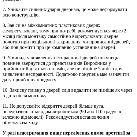
7. Уникайте сильних ударів дверима, це може деформувати
всю конструкцію.
8. Завіси на міжкімнатних пластикових дверях
саморегульовані, тому при потребі, рекомендується через 2
місяці після монтажу самостійно відрегулювати дверне
полотно при нещільності закривання, чи провисанні дверей,
або повідомити про це компанію-установника дверей.
9. У випадку виявлення несправності дверей покупець
повинен звернутися до представників Виробника у
прийнятний для нього термін, але не пізніше 5 днів з дня
виявлення несправності. Додатково покупець має зазначити
дату придбання продукту.
10. Захисну плівку з дверей слід видалити не пізніше як через
5 днів після монтажу.
11. Не допускайте відкриття дверей більше кута,
передбаченого заводом-виробником (90 або 110 градусів
залежно від моделі). Рекомендується встановлення
обмежувача ходу.
У разі недотримання вище перелічених вимог претензії за