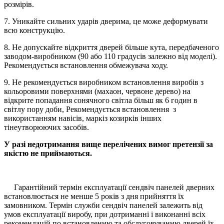
розмірів.
7. Уникайте сильних ударів дверима, це може деформувати
всю конструкцію.
8. Не допускайте відкриття дверей більше кута, передбаченого
заводом-виробником (90 або 110 градусів залежно від моделі).
Рекомендується встановлення обмежувача ходу.
9. Не рекомендується виробником встановлення виробів з
кольоровими поверхнями (махаон, червоне дерево) на
відкрите попадання сонячного світла більш як 6 годин в
світлу пору доби, Рекомендується встановлення з
використанням навісів, маркіз козирків інших
тінеутворюючих засобів.
У разі недотримання вище перелічених вимог претензії за
якістю не приймаються.
Гарантійний термін експлуатації сендвіч панелей дверних
встановлюється не менше 5 років з дня прийняття їх
замовником. Термін служби сендвіч панелей залежить від
умов експлуатації виробу, при дотриманні і виконанні всіх
рекомендацій по встановленню та обслуговуванню дверей їх