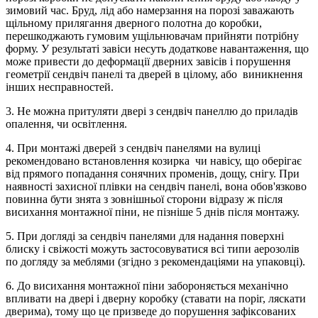
зимовий час. Бруд, лід або намерзання на порозі заважають
щільному прилягання дверного полотна до коробки,
перешкоджають гумовим ущільнювачам прийняти потрібну
форму. У результаті завіси несуть додаткове навантаження, що
може привести до деформації дверних завісів і порушення
геометрії сендвіч панелі та дверей в цілому, або виникнення
інших несправностей.
3. Не можна притуляти двері з сендвіч панеллю до приладів
опалення, чи освітлення.
4. При монтажі дверей з сендвіч панелями на вулиці
рекомендовано встановлення козирка чи навісу, що оберігає
від прямого попадання сонячних променів, дощу, снігу. При
наявності захисної плівки на сендвіч панелі, вона обов'язково
повинна бути знята з зовнішньої сторони відразу ж після
висихання монтажної піни, не пізніше 5 днів після монтажу.
5. При догляді за сендвіч панелями для надання поверхні
блиску і свіжості можуть застосовуватися всі типи аерозолів
по догляду за меблями (згідно з рекомендаціями на упаковці).
6. До висихання монтажної піни забороняється механічно
впливати на двері і дверну коробку (ставати на поріг, ляскати
дверима), тому що це призведе до порушення зафіксованих