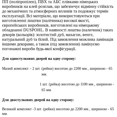
ПП (поліпропілен), ПВХ та АБС плівками німецьких
виробників на клей розплав, що забезпечує відмінну стійкість
до механічних та атмосферних впливів та подовжує термін
експлуатації. Всі матеріали, що використовуються при
виготовленні лиштви (налічника) високої якості,
європейських виробників, виготовлені на німецькому
обладнанні DUSPOHL. В наявності лиштва (наличник) таких
декорів (кольорів): золотистий дуб, махагон, венге,
натуральний дуб та білий. Під замовлення можлива ламінація
іншими декорами, а також (під замовлення) ламінуємо
погонажні вироби будь-якої конфігурації.
Для одностулкових дверей на одну сторону:
Малий комплект – 2 шт. (рейки) висотою до 2200 мм., шириною - 65
мм.
1 шт. (рейка) висотою до 1100 мм., шириною -
65 мм.
Для двостулкових дверей на одну сторону:
Великий комплект -3 шт. (рейки) висотою до 2200 мм., шириною - 65
мм.