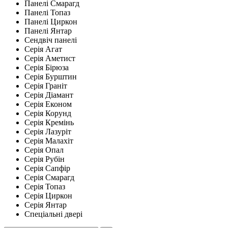
Панелі Смарагд
Панелі Топаз
Панелі Циркон
Панелі Янтар
Сендвіч панелі
Серія Агат
Серія Аметист
Серія Бірюза
Серія Бурштин
Серія Граніт
Серія Діамант
Серія Економ
Серія Корунд
Серія Кремінь
Серія Лазуріт
Серія Малахіт
Серія Опал
Серія Рубін
Серія Сапфір
Серія Смарагд
Серія Топаз
Серія Циркон
Серія Янтар
Спеціальні двері