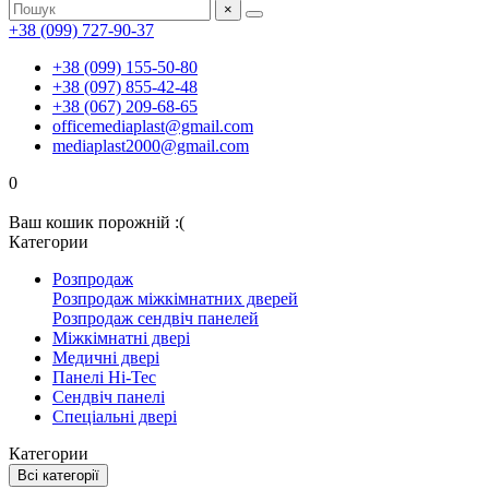
×
+38 (099) 727-90-37
+38 (099) 155-50-80
+38 (097) 855-42-48
+38 (067) 209-68-65
officemediaplast@gmail.com
mediaplast2000@gmail.com
0
Ваш кошик порожній :(
Категории
Розпродаж
Розпродаж міжкімнатних дверей
Розпродаж сендвіч панелей
Міжкімнатні двері
Медичні двері
Панелі Hi-Tec
Сендвіч панелі
Спеціальні двері
Категории
Всі категорії