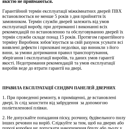
якістю не приймаються.
Гарантійний термін експлуатації міжкімнатних дверей ПВХ
встановлюється не менше 5 років з дня прийняття їх
замовником. Термін служби дверей залежить від умов
експлуатації виробу, при дотриманні і виконанні всіх
рекомендацій по встановленню та обслуговуванню дверей їх
термін служби складе понад 15 років. Протягом гарантійного
терміну Виробник зобов’язується за свій рахунок усувати всі
виявлені дефекти і приховані недоліки, що виникли з його
вини, за умови дотримання правил транспортування,
зберігання і експлуатації виробів, та даних умов гарантії
якості. Недотримання рекомендацій та умов експлуатації
виробів веде до втрати гарантії на двері.
ПРАВИЛА ЕКСПЛУАТАЦІЇ СЕНДВІЧ ПАНЕЛЕЙ ДВЕРНИХ
1. При проведенні ремонту, в приміщенні, де встановлені
двері, їх слід захистити від забрудення за допомогою
поліетиленової плівки.
2. Не допускайте попадання піску, розчину, будівельного пилу
інших речовин на виріб. Слідкуйте за тим, щоб на дверях або
порозі коробки не допускати накопичення бруду або льоду у