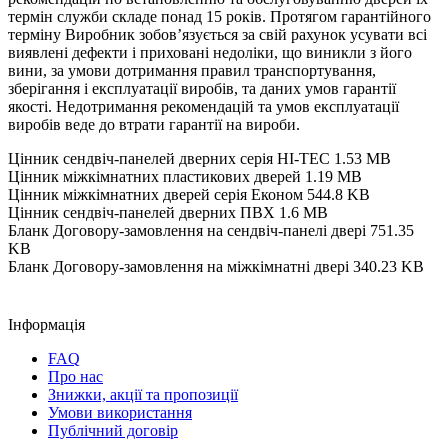
термін служби складе понад 15 років. Протягом гарантійного
терміну Виробник зобов’язується за свій рахунок усувати всі
виявлені дефекти і приховані недоліки, що виникли з його
вини, за умови дотримання правил транспортування,
зберігання і експлуатації виробів, та даних умов гарантії
якості. Недотримання рекомендацій та умов експлуатації
виробів веде до втрати гарантії на вироби.
Цінник сендвіч-панелей дверних серія HI-TEC
1.53 MB
Цінник міжкімнатних пластикових дверей
1.19 MB
Цінник міжкімнатних дверей серія Економ
544.8 KB
Цінник сендвіч-панелей дверних ПВХ
1.6 MB
Бланк Договору-замовлення на сендвіч-панелі двері
751.35
KB
Бланк Договору-замовлення на міжкімнатні двері
340.23 KB
Інформація
FAQ
Про нас
Знижки, акції та пропозиції
Умови використання
Публічний договір