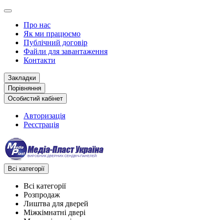
Про нас
Як ми працюємо
Публічний договір
Файли для завантаження
Контакти
Закладки
Порівняння
Особистий кабінет
Авторизація
Реєстрація
Всі категорії
Всі категорії
Розпродаж
Лиштва для дверей
Міжкімнатні двері