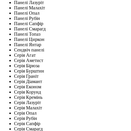
Панелі Лазуріт
Панелі Малахіт
Панелі Опал
Панелі Рубін
Панелі Сапфір
Панелі Смарагд
Панелі Топаз
Панелі Циркон
Панелі Янтар
Сендвіч панелі
Серія Агат
Серія Аметист
Серія Бірюза
Серія Бурштин
Серія Граніт
Серія Діамант
Серія Економ
Серія Корунд
Серія Кремінь
Серія Лазуріт
Серія Малахіт
Серія Опал
Серія Рубін
Серія Сапфір
Серія Смарагд