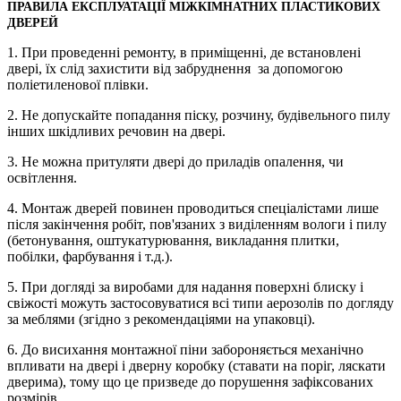
ПРАВИЛА ЕКСПЛУАТАЦІЇ МІЖКІМНАТНИХ ПЛАСТИКОВИХ
ДВЕРЕЙ
1. При проведенні ремонту, в приміщенні, де встановлені
двері, їх слід захистити від забруднення за допомогою
поліетиленової плівки.
2. Не допускайте попадання піску, розчину, будівельного пилу
інших шкідливих речовин на двері.
3. Не можна притуляти двері до приладів опалення, чи
освітлення.
4. Монтаж дверей повинен проводиться спеціалістами лише
після закінчення робіт, пов'язаних з виділенням вологи і пилу
(бетонування, оштукатурювання, викладання плитки,
побілки, фарбування і т.д.).
5. При догляді за виробами для надання поверхні блиску і
свіжості можуть застосовуватися всі типи аерозолів по догляду
за меблями (згідно з рекомендаціями на упаковці).
6. До висихання монтажної піни забороняється механічно
впливати на двері і дверну коробку (ставати на поріг, ляскати
дверима), тому що це призведе до порушення зафіксованих
розмірів.