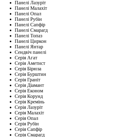
Панелі Лазуріт
Панелі Малахіт
Панелі Опал
Панелі Рубін
Панелі Сапфір
Панелі Смарагд
Панелі Топаз
Панелі Циркон
Панелі Янтар
Сендвіч панелі
Серія Агат
Серія Аметист
Серія Бірюза
Серія Бурштин
Серія Граніт
Серія Діамант
Серія Економ
Серія Корунд
Серія Кремінь
Серія Лазуріт
Серія Малахіт
Серія Опал
Серія Рубін
Серія Сапфір
Серія Смарагд