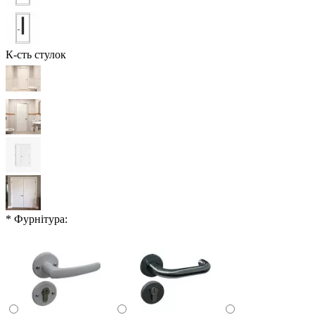
К-сть стулок
* Фурнітура: