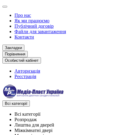
Про нас
Як ми працюємо
Публічний договір
Файли для завантаження
Контакти
Закладки
Порівняння
Особистий кабінет
Авторизація
Реєстрація
Всі категорії
Всі категорії
Розпродаж
Лиштва для дверей
Міжкімнатні двері