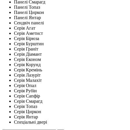
Панелі Смарагд
Панелі Топаз
Панелі Циркон
Панелі Янтар
Сендвіч панелі
Серія Агат
Серія Аметист
Серія Бірюза
Серія Бурштин
Серія Граніт
Серія Діамант
Серія Економ
Серія Корунд
Серія Кремінь
Серія Лазуріт
Серія Малахіт
Серія Опал
Серія Рубін
Серія Сапфір
Серія Смарагд
Серія Топаз
Серія Циркон
Серія Янтар
Спеціальні двері