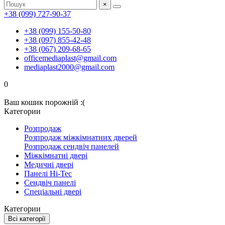
×
+38 (099) 727-90-37
+38 (099) 155-50-80
+38 (097) 855-42-48
+38 (067) 209-68-65
officemediaplast@gmail.com
mediaplast2000@gmail.com
0
Ваш кошик порожній :(
Категории
Розпродаж
Розпродаж міжкімнатних дверей
Розпродаж сендвіч панелей
Міжкімнатні двері
Медичні двері
Панелі Hi-Tec
Сендвіч панелі
Спеціальні двері
Категории
Всі категорії