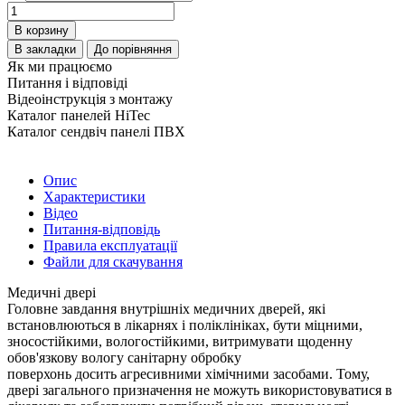
В корзину
В закладки
До порівняння
Як ми працюємо
Питання і відповіді
Відеоінструкція з монтажу
Каталог панелей HiTec
Каталог сендвіч панелі ПВХ
Опис
Характеристики
Відео
Питання-відповідь
Правила експлуатації
Файли для скачування
Медичні двері
Головне завдання внутрішніх медичних дверей, які
встановлюються в лікарнях і поліклініках, бути міцними,
зносостійкими, вологостійкими, витримувати щоденну
обов'язкову вологу санітарну обробку
поверхонь досить агресивними хімічними засобами. Тому,
двері загального призначення не можуть використовуватися в