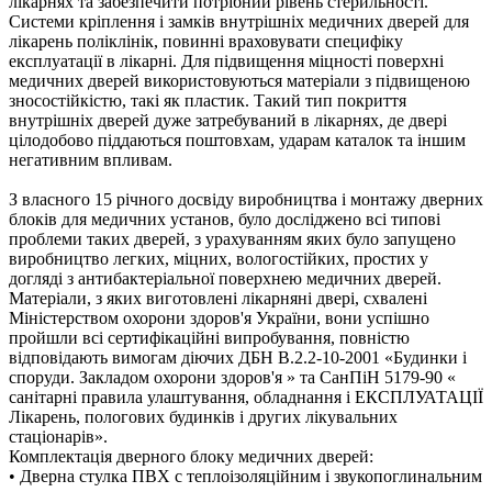
лікарнях та забезпечити потрібний рівень стерильності.
Системи кріплення і замків внутрішніх медичних дверей для
лікарень поліклінік, повинні враховувати специфіку
експлуатації в лікарні. Для підвищення міцності поверхні
медичних дверей використовуються матеріали з підвищеною
зносостійкістю, такі як пластик. Такий тип покриття
внутрішніх дверей дуже затребуваний в лікарнях, де двері
цілодобово піддаються поштовхам, ударам каталок та іншим
негативним впливам.
З власного 15 річного досвіду виробництва і монтажу дверних
блоків для медичних установ, було досліджено всі типові
проблеми таких дверей, з урахуванням яких було запущено
виробництво легких, міцних, вологостійких, простих у
догляді з антибактеріальної поверхнею медичних дверей.
Матеріали, з яких виготовлені лікарняні двері, схвалені
Міністерством охорони здоров'я України, вони успішно
пройшли всі сертифікаційні випробування, повністю
відповідають вимогам діючих ДБН В.2.2-10-2001 «Будинки і
споруди. Закладом охорони здоров'я » та СанПіН 5179-90 «
санітарні правила улаштування, обладнання і ЕКСПЛУАТАЦІЇ
Лікарень, пологових будинків і других лікувальних
стаціонарів».
Комплектація дверного блоку медичних дверей:
• Дверна стулка ПВХ c теплоізоляційним і звукопоглинальним