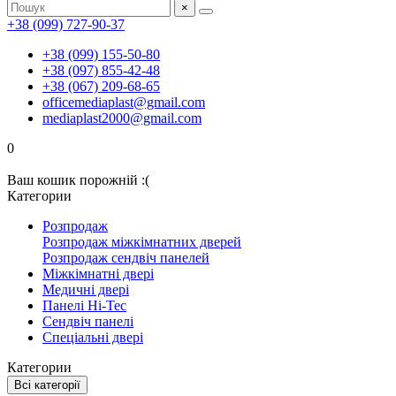
×
+38 (099) 727-90-37
+38 (099) 155-50-80
+38 (097) 855-42-48
+38 (067) 209-68-65
officemediaplast@gmail.com
mediaplast2000@gmail.com
0
Ваш кошик порожній :(
Категории
Розпродаж
Розпродаж міжкімнатних дверей
Розпродаж сендвіч панелей
Міжкімнатні двері
Медичні двері
Панелі Hi-Tec
Сендвіч панелі
Спеціальні двері
Категории
Всі категорії