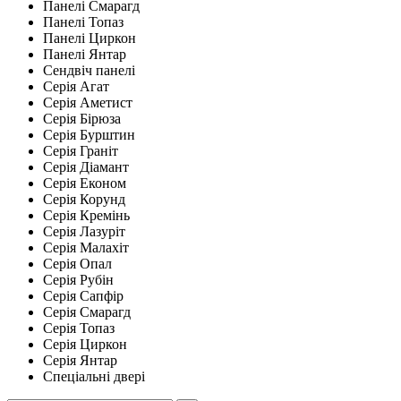
Панелі Смарагд
Панелі Топаз
Панелі Циркон
Панелі Янтар
Сендвіч панелі
Серія Агат
Серія Аметист
Серія Бірюза
Серія Бурштин
Серія Граніт
Серія Діамант
Серія Економ
Серія Корунд
Серія Кремінь
Серія Лазуріт
Серія Малахіт
Серія Опал
Серія Рубін
Серія Сапфір
Серія Смарагд
Серія Топаз
Серія Циркон
Серія Янтар
Спеціальні двері