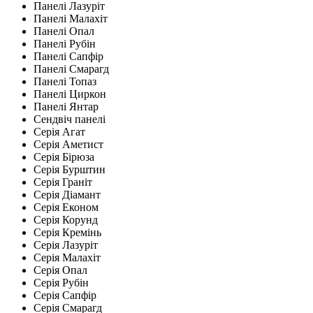
Панелі Лазуріт
Панелі Малахіт
Панелі Опал
Панелі Рубін
Панелі Сапфір
Панелі Смарагд
Панелі Топаз
Панелі Циркон
Панелі Янтар
Сендвіч панелі
Серія Агат
Серія Аметист
Серія Бірюза
Серія Бурштин
Серія Граніт
Серія Діамант
Серія Економ
Серія Корунд
Серія Кремінь
Серія Лазуріт
Серія Малахіт
Серія Опал
Серія Рубін
Серія Сапфір
Серія Смарагд