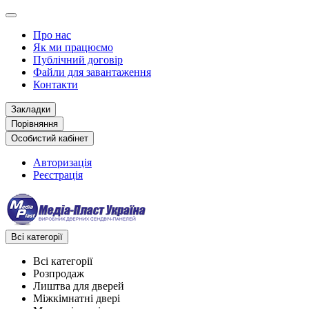
Про нас
Як ми працюємо
Публічний договір
Файли для завантаження
Контакти
Закладки
Порівняння
Особистий кабінет
Авторизація
Реєстрація
Всі категорії
Всі категорії
Розпродаж
Лиштва для дверей
Міжкімнатні двері