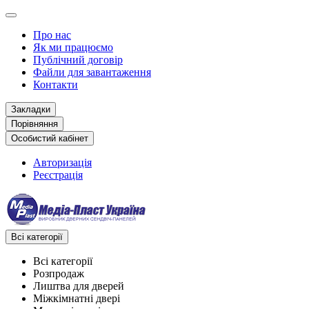
Про нас
Як ми працюємо
Публічний договір
Файли для завантаження
Контакти
Закладки
Порівняння
Особистий кабінет
Авторизація
Реєстрація
Всі категорії
Всі категорії
Розпродаж
Лиштва для дверей
Міжкімнатні двері