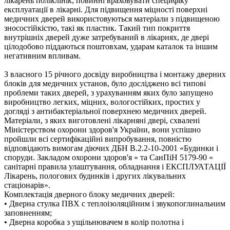
лікарень поліклінік, повинні враховувати специфіку
експлуатації в лікарні. Для підвищення міцності поверхні
медичних дверей використовуються матеріали з підвищеною
зносостійкістю, такі як пластик. Такий тип покриття
внутрішніх дверей дуже затребуваний в лікарнях, де двері
цілодобово піддаються поштовхам, ударам каталок та іншим
негативним впливам.
З власного 15 річного досвіду виробництва і монтажу дверних
блоків для медичних установ, було досліджено всі типові
проблеми таких дверей, з урахуванням яких було запущено
виробництво легких, міцних, вологостійких, простих у
догляді з антибактеріальної поверхнею медичних дверей.
Матеріали, з яких виготовлені лікарняні двері, схвалені
Міністерством охорони здоров'я України, вони успішно
пройшли всі сертифікаційні випробування, повністю
відповідають вимогам діючих ДБН В.2.2-10-2001 «Будинки і
споруди. Закладом охорони здоров'я » та СанПіН 5179-90 «
санітарні правила улаштування, обладнання і ЕКСПЛУАТАЦІЇ
Лікарень, пологових будинків і других лікувальних
стаціонарів».
Комплектація дверного блоку медичних дверей:
• Дверна стулка ПВХ c теплоізоляційним і звукопоглинальним
заповненням;
• Дверна коробка з ущільнювачем в колір полотна і