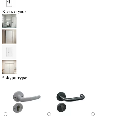
К-сть стулок
* Фурнітура: