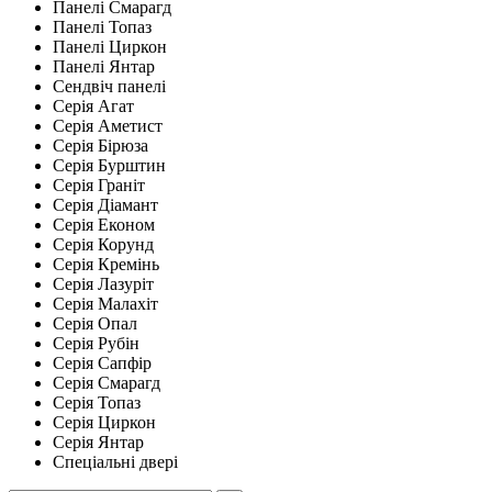
Панелі Смарагд
Панелі Топаз
Панелі Циркон
Панелі Янтар
Сендвіч панелі
Серія Агат
Серія Аметист
Серія Бірюза
Серія Бурштин
Серія Граніт
Серія Діамант
Серія Економ
Серія Корунд
Серія Кремінь
Серія Лазуріт
Серія Малахіт
Серія Опал
Серія Рубін
Серія Сапфір
Серія Смарагд
Серія Топаз
Серія Циркон
Серія Янтар
Спеціальні двері