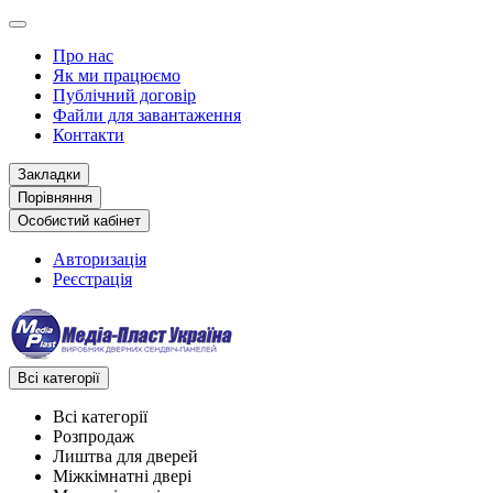
Про нас
Як ми працюємо
Публічний договір
Файли для завантаження
Контакти
Закладки
Порівняння
Особистий кабінет
Авторизація
Реєстрація
Всі категорії
Всі категорії
Розпродаж
Лиштва для дверей
Міжкімнатні двері