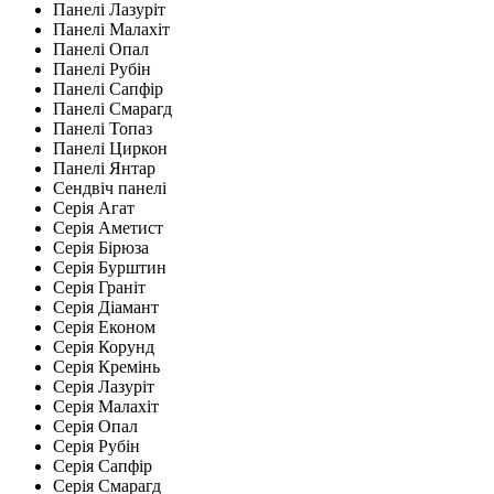
Панелі Лазуріт
Панелі Малахіт
Панелі Опал
Панелі Рубін
Панелі Сапфір
Панелі Смарагд
Панелі Топаз
Панелі Циркон
Панелі Янтар
Сендвіч панелі
Серія Агат
Серія Аметист
Серія Бірюза
Серія Бурштин
Серія Граніт
Серія Діамант
Серія Економ
Серія Корунд
Серія Кремінь
Серія Лазуріт
Серія Малахіт
Серія Опал
Серія Рубін
Серія Сапфір
Серія Смарагд