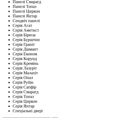
Панелі Смарагд
Панелі Топаз
Панелі Циркон
Панелі Янтар
Сендвіч панелі
Серія Агат
Серія Аметист
Серія Бірюза
Серія Бурштин
Серія Граніт
Серія Діамант
Серія Економ
Серія Корунд
Серія Кремінь
Серія Лазуріт
Серія Малахіт
Серія Опал
Серія Рубін
Серія Сапфір
Серія Смарагд
Серія Топаз
Серія Циркон
Серія Янтар
Спеціальні двері