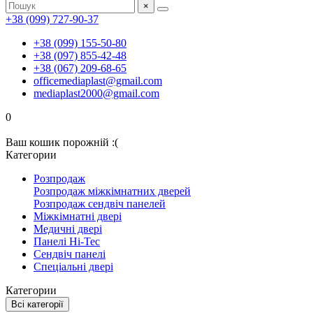
×
+38 (099) 727-90-37
+38 (099) 155-50-80
+38 (097) 855-42-48
+38 (067) 209-68-65
officemediaplast@gmail.com
mediaplast2000@gmail.com
0
Ваш кошик порожній :(
Категории
Розпродаж
Розпродаж міжкімнатних дверей
Розпродаж сендвіч панелей
Міжкімнатні двері
Медичні двері
Панелі Hi-Tec
Сендвіч панелі
Спеціальні двері
Категории
Всі категорії