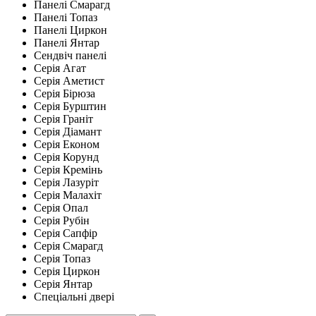
Панелі Смарагд
Панелі Топаз
Панелі Циркон
Панелі Янтар
Сендвіч панелі
Серія Агат
Серія Аметист
Серія Бірюза
Серія Бурштин
Серія Граніт
Серія Діамант
Серія Економ
Серія Корунд
Серія Кремінь
Серія Лазуріт
Серія Малахіт
Серія Опал
Серія Рубін
Серія Сапфір
Серія Смарагд
Серія Топаз
Серія Циркон
Серія Янтар
Спеціальні двері