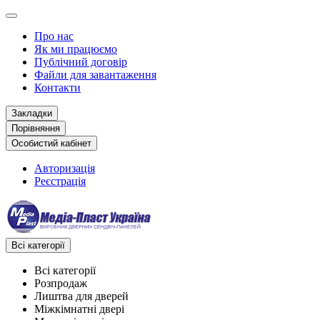
Про нас
Як ми працюємо
Публічний договір
Файли для завантаження
Контакти
Закладки
Порівняння
Особистий кабінет
Авторизація
Реєстрація
Всі категорії
Всі категорії
Розпродаж
Лиштва для дверей
Міжкімнатні двері