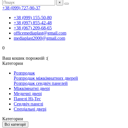
×
+38 (099) 727-90-37
+38 (099) 155-50-80
+38 (097) 855-42-48
+38 (067) 209-68-65
officemediaplast@gmail.com
mediaplast2000@gmail.com
0
Ваш кошик порожній :(
Категории
Розпродаж
Розпродаж міжкімнатних дверей
Розпродаж сендвіч панелей
Міжкімнатні двері
Медичні двері
Панелі Hi-Tec
Сендвіч панелі
Спеціальні двері
Категории
Всі категорії