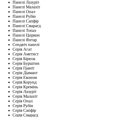
Панелі Лазуріт
Панелі Малахіт
Панелі Опал
Панелі Рубін
Панелі Сапфір
Панелі Смарагд
Панелі Топаз
Панелі Циркон
Панелі Янтар
Сендвіч панелі
Серія Агат
Серія Аметист
Серія Бірюза
Серія Бурштин
Серія Граніт
Серія Діамант
Серія Економ
Серія Корунд
Серія Кремінь
Серія Лазуріт
Серія Малахіт
Серія Опал
Серія Рубін
Серія Сапфір
Серія Смарагд