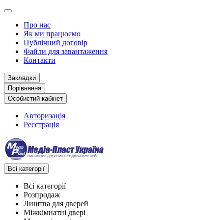
Про нас
Як ми працюємо
Публічний договір
Файли для завантаження
Контакти
Закладки
Порівняння
Особистий кабінет
Авторизація
Реєстрація
Всі категорії
Всі категорії
Розпродаж
Лиштва для дверей
Міжкімнатні двері