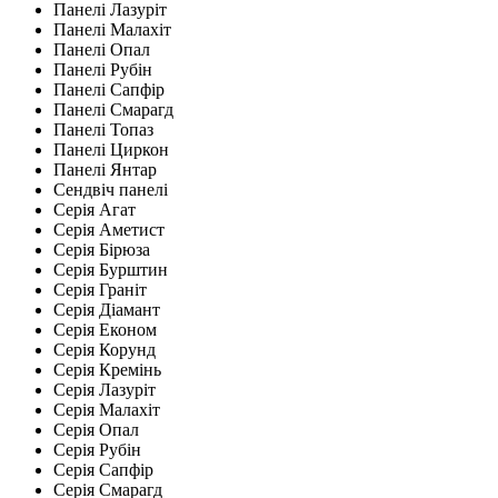
Панелі Лазуріт
Панелі Малахіт
Панелі Опал
Панелі Рубін
Панелі Сапфір
Панелі Смарагд
Панелі Топаз
Панелі Циркон
Панелі Янтар
Сендвіч панелі
Серія Агат
Серія Аметист
Серія Бірюза
Серія Бурштин
Серія Граніт
Серія Діамант
Серія Економ
Серія Корунд
Серія Кремінь
Серія Лазуріт
Серія Малахіт
Серія Опал
Серія Рубін
Серія Сапфір
Серія Смарагд