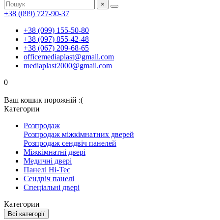
×
+38 (099) 727-90-37
+38 (099) 155-50-80
+38 (097) 855-42-48
+38 (067) 209-68-65
officemediaplast@gmail.com
mediaplast2000@gmail.com
0
Ваш кошик порожній :(
Категории
Розпродаж
Розпродаж міжкімнатних дверей
Розпродаж сендвіч панелей
Міжкімнатні двері
Медичні двері
Панелі Hi-Tec
Сендвіч панелі
Спеціальні двері
Категории
Всі категорії