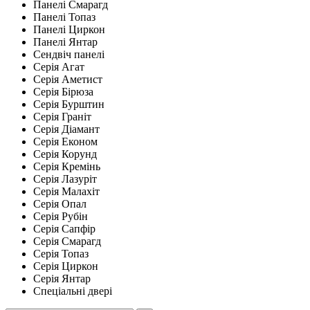
Панелі Смарагд
Панелі Топаз
Панелі Циркон
Панелі Янтар
Сендвіч панелі
Серія Агат
Серія Аметист
Серія Бірюза
Серія Бурштин
Серія Граніт
Серія Діамант
Серія Економ
Серія Корунд
Серія Кремінь
Серія Лазуріт
Серія Малахіт
Серія Опал
Серія Рубін
Серія Сапфір
Серія Смарагд
Серія Топаз
Серія Циркон
Серія Янтар
Спеціальні двері