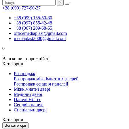
×
+38 (099) 727-90-37
+38 (099) 155-50-80
+38 (097) 855-42-48
+38 (067) 209-68-65
officemediaplast@gmail.com
mediaplast2000@gmail.com
0
Ваш кошик порожній :(
Категории
Розпродаж
Розпродаж міжкімнатних дверей
Розпродаж сендвіч панелей
Міжкімнатні двері
Медичні двері
Панелі Hi-Tec
Сендвіч панелі
Спеціальні двері
Категории
Всі категорії