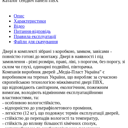
Каталог сендвіч панелі ПВХ
Опис
Характеристики
Відео
Питання-відповідь
Правила експлуатації
Файли для скачування
Двері в комплекті зібрані з коробкою, замком, завісами -
повністю готові до монтажу. Двері в наявності і під
замовлення - різні розміри, праві, ліві, з порогом, без порогу, зі
склом чи глухі, одинарні подвійні, півторачка.
Компанія виробник дверей „Медіа-Пласт Україна” є
виробником на теренах України, що виробляє за сучасною
європейською технологією міжкімнатні двері ПВХ,
що відповідають санітарним, екологічним, пожежним
вимогам, володіють відмінними експлуатаційними
властивостями, та:
- особливою вологостійкістю,
- відпорністю до ультрафіолетового проміння,
- легкістю (12 кг), що подовжує термін експлуатації дверей,
- стійкістю до перепадів вологості та температур,
- стійкість до впливу більшості хімічних сполук,