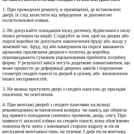
1. При проведенні ремонту, в приміщенні, де встановлені
двері, їх слід захистити від забрудення за допомогою
поліетиленової плівки.
2. Не допускайте попадання піску, розчину, будівельного пилу
інших речовин на виріб. Слідкуйте за тим, щоб на дверях або
порозі коробки не допускати накопичення бруду або льоду у
зимовий час. Бруд, лід або намерзання на порозі заважають
щільному прилягання дверного полотна до коробки,
перешкоджають гумовим ущільнювачам прийняти потрібну
форму. У результаті завіси несуть додаткове навантаження, що
може привести до деформації дверних завісів і порушення
геометрії сендвіч панелі та дверей в цілому, або виникнення
інших несправностей.
3. Не можна притуляти двері з сендвіч панеллю до приладів
опалення, чи освітлення.
4. При монтажі дверей з сендвіч панелями на вулиці
рекомендовано встановлення козирка чи навісу, що оберігає
від прямого попадання сонячних променів, дощу, снігу. При
наявності захисної плівки на сендвіч панелі, вона обов'язково
повинна бути знята з зовнішньої сторони відразу ж після
висихання монтажної піни, не пізніше 5 днів після монтажу.