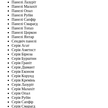
Панелі Лазуріт
Панелі Малахіт
Панелі Опал
Панелі Рубін
Панелі Сапфір
Панелі Смарагд
Панелі Топаз
Панелі Циркон
Панелі Янтар
Сендвіч панелі
Серія Агат
Серія Аметист
Серія Бірюза
Серія Бурштин
Серія Граніт
Серія Діамант
Серія Економ
Серія Корунд
Серія Кремінь
Серія Лазуріт
Серія Малахіт
Серія Опал
Серія Рубін
Серія Сапфір
Серія Смарагд