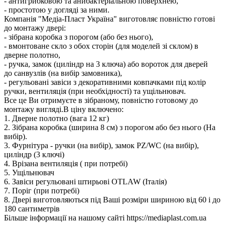
- антигрибковою та анибактеріальною поверхнею,
- простотою у догляді за ними.
Компанія "Медіа-Пласт Україна" виготовляє повністю готові
до монтажу двері:
- зібрана коробка з порогом (або без нього),
- вмонтоване скло з обох сторін (для моделей зі склом) в
дверне полотно,
- ручка, замок (циліндр на 3 ключа) або вороток для дверей
до санвузлів (на вибір замовника),
- регульовані завіси з декоративними ковпачками під колір
ручки, вентиляція (при необхідності) та ущільнювач.
Все це Ви отримуєте в зібраному, повністю готовому до
монтажу вигляді.В ціну включено:
1. Дверне полотно (вага 12 кг)
2. Зібрана коробка (ширина 8 см) з порогом або без нього (На
вибір).
3. Фурнітура - ручки (на вибір), замок PZ/WC (на вибір),
циліндр (3 ключі)
4. Врізана вентиляція ( при потребі)
5. Ущільнювач
6. Завіси регульовані штирьові OTLAW (Італія)
7. Поріг (при потребі)
8. Двері виготовляються під Ваші розміри шириною від 60 і до
180 сантиметрів
Більше інформації на нашому сайті https://mediaplast.com.ua