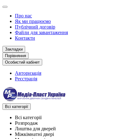
Про нас
Як ми працюємо
Публічний договір
Файли для завантаження
Контакти
Закладки
Порівняння
Особистий кабінет
Авторизація
Реєстрація
Всі категорії
Всі категорії
Розпродаж
Лиштва для дверей
Міжкімнатні двері