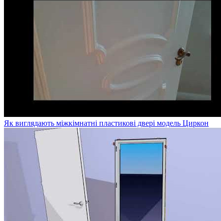
Як виглядають міжкімнатні пластикові двері модель Циркон