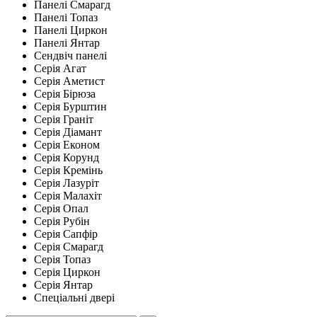
Панелі Смарагд
Панелі Топаз
Панелі Циркон
Панелі Янтар
Сендвіч панелі
Серія Агат
Серія Аметист
Серія Бірюза
Серія Бурштин
Серія Граніт
Серія Діамант
Серія Економ
Серія Корунд
Серія Кремінь
Серія Лазуріт
Серія Малахіт
Серія Опал
Серія Рубін
Серія Сапфір
Серія Смарагд
Серія Топаз
Серія Циркон
Серія Янтар
Спеціальні двері