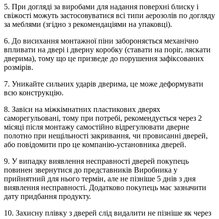
5. При догляді за виробами для надання поверхні блиску і
свіжості можуть застосовуватися всі типи аерозолів по догляду
за меблями (згідно з рекомендаціями на упаковці).
6. До висихання монтажної піни забороняється механічно
впливати на двері і дверну коробку (ставати на поріг, ляскати
дверима), тому що це призведе до порушення зафіксованих
розмірів.
7. Уникайте сильних ударів дверима, це може деформувати
всю конструкцію.
8. Завіси на міжкімнатних пластикових дверях
саморегульовані, тому при потребі, рекомендується через 2
місяці після монтажу самостійно відрегулювати дверне
полотно при нещільності закривання, чи провисанні дверей,
або повідомити про це компанію-установника дверей.
9. У випадку виявлення несправності дверей покупець
повинен звернутися до представників Виробника у
прийнятний для нього термін, але не пізніше 5 днів з дня
виявлення несправності. Додатково покупець має зазначити
дату придбання продукту.
10. Захисну плівку з дверей слід видалити не пізніше як через