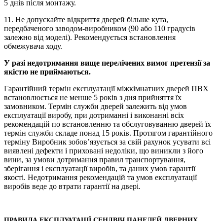
5 днів після монтажу.
11. Не допускайте відкриття дверей більше кута,
передбаченого заводом-виробником (90 або 110 градусів
залежно від моделі). Рекомендується встановлення
обмежувача ходу.
У разі недотримання вище перелічених вимог претензії за
якістю не приймаються.
Гарантійний термін експлуатації міжкімнатних дверей ПВХ
встановлюється не менше 5 років з дня прийняття їх
замовником. Термін служби дверей залежить від умов
експлуатації виробу, при дотриманні і виконанні всіх
рекомендацій по встановленню та обслуговуванню дверей їх
термін служби складе понад 15 років. Протягом гарантійного
терміну Виробник зобов’язується за свій рахунок усувати всі
виявлені дефекти і приховані недоліки, що виникли з його
вини, за умови дотримання правил транспортування,
зберігання і експлуатації виробів, та даних умов гарантії
якості. Недотримання рекомендацій та умов експлуатації
виробів веде до втрати гарантії на двері.
ПРАВИЛА ЕКСПЛУАТАЦІЇ СЕНДВІЧ ПАНЕЛЕЙ ДВЕРНИХ