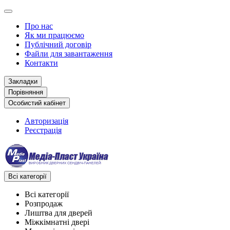
Про нас
Як ми працюємо
Публічний договір
Файли для завантаження
Контакти
Закладки
Порівняння
Особистий кабінет
Авторизація
Реєстрація
Всі категорії
Всі категорії
Розпродаж
Лиштва для дверей
Міжкімнатні двері