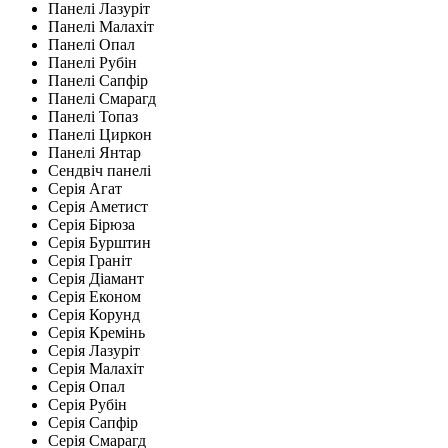
Панелі Лазуріт
Панелі Малахіт
Панелі Опал
Панелі Рубін
Панелі Сапфір
Панелі Смарагд
Панелі Топаз
Панелі Циркон
Панелі Янтар
Сендвіч панелі
Серія Агат
Серія Аметист
Серія Бірюза
Серія Бурштин
Серія Граніт
Серія Діамант
Серія Економ
Серія Корунд
Серія Кремінь
Серія Лазуріт
Серія Малахіт
Серія Опал
Серія Рубін
Серія Сапфір
Серія Смарагд