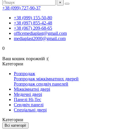
×
+38 (099) 727-90-37
+38 (099) 155-50-80
+38 (097) 855-42-48
+38 (067) 209-68-65
officemediaplast@gmail.com
mediaplast2000@gmail.com
0
Ваш кошик порожній :(
Категории
Розпродаж
Розпродаж міжкімнатних дверей
Розпродаж сендвіч панелей
Міжкімнатні двері
Медичні двері
Панелі Hi-Tec
Сендвіч панелі
Спеціальні двері
Категории
Всі категорії