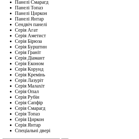
Панелі Смарагд
Панелі Топаз
Панелі Циркон
Панелі Янтар
Сендвіч панелі
Серія Агат
Серія Аметист
Серія Бірюза
Серія Бурштин
Серія Граніт
Серія Діамант
Серія Економ
Серія Корунд
Серія Кремінь
Серія Лазуріт
Серія Малахіт
Серія Опал
Серія Рубін
Серія Сапфір
Серія Смарагд
Серія Топаз
Серія Циркон
Серія Янтар
Спеціальні двері