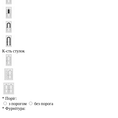
К-сть стулок
* Поріг:
з порогом
без порога
* Фурнітура: