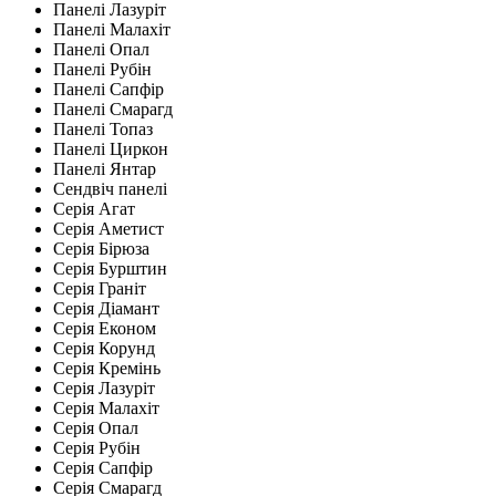
Панелі Лазуріт
Панелі Малахіт
Панелі Опал
Панелі Рубін
Панелі Сапфір
Панелі Смарагд
Панелі Топаз
Панелі Циркон
Панелі Янтар
Сендвіч панелі
Серія Агат
Серія Аметист
Серія Бірюза
Серія Бурштин
Серія Граніт
Серія Діамант
Серія Економ
Серія Корунд
Серія Кремінь
Серія Лазуріт
Серія Малахіт
Серія Опал
Серія Рубін
Серія Сапфір
Серія Смарагд