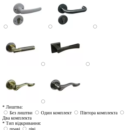
* Лиштва:
Без лиштви
Один комплект
Півтора комплекта
Два комплекта
* Тип відкривання:
праві
ліві