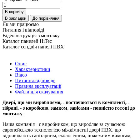
В корзину
В закладки
До порівняння
Як ми працюємо
Питання і відповіді
Відеоінструкція з монтажу
Каталог панелей HiTec
Каталог сендвіч панелі ПВХ
Опис
Характеристики
Відео
Питання-відповідь
Правила експлуатації
Файли для скачування
Двері, що ми виробляємо, - постачаються в комплекті, -
зібрані, - з коробкою, замком, завісами - повністю готові до
монтажу
.
Наша компанія - є виробником, що виробляє за сучасною
європейською технологією міжкімнатні двері ПВХ, що
відповідають санітарним, екологічним, пожежним вимогам,