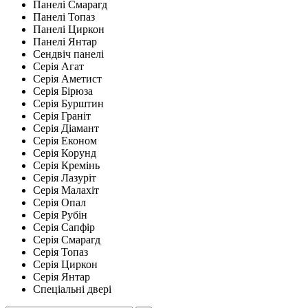
Панелі Смарагд
Панелі Топаз
Панелі Циркон
Панелі Янтар
Сендвіч панелі
Серія Агат
Серія Аметист
Серія Бірюза
Серія Бурштин
Серія Граніт
Серія Діамант
Серія Економ
Серія Корунд
Серія Кремінь
Серія Лазуріт
Серія Малахіт
Серія Опал
Серія Рубін
Серія Сапфір
Серія Смарагд
Серія Топаз
Серія Циркон
Серія Янтар
Спеціальні двері