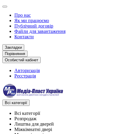
Про нас
Як ми працюємо
Публічний договір
Файли для завантаження
Контакти
Закладки
Порівняння
Особистий кабінет
Авторизація
Реєстрація
Всі категорії
Всі категорії
Розпродаж
Лиштва для дверей
Міжкімнатні двері