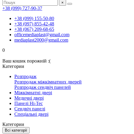
×
+38 (099) 727-90-37
+38 (099) 155-50-80
+38 (097) 855-42-48
+38 (067) 209-68-65
officemediaplast@gmail.com
mediaplast2000@gmail.com
0
Ваш кошик порожній :(
Категории
Розпродаж
Розпродаж міжкімнатних дверей
Розпродаж сендвіч панелей
Міжкімнатні двері
Медичні двері
Панелі Hi-Tec
Сендвіч панелі
Спеціальні двері
Категории
Всі категорії