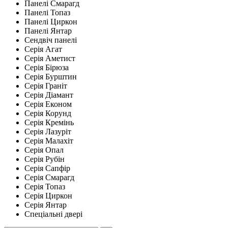
Панелі Смарагд
Панелі Топаз
Панелі Циркон
Панелі Янтар
Сендвіч панелі
Серія Агат
Серія Аметист
Серія Бірюза
Серія Бурштин
Серія Граніт
Серія Діамант
Серія Економ
Серія Корунд
Серія Кремінь
Серія Лазуріт
Серія Малахіт
Серія Опал
Серія Рубін
Серія Сапфір
Серія Смарагд
Серія Топаз
Серія Циркон
Серія Янтар
Спеціальні двері