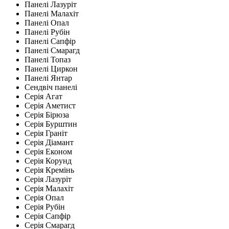
Панелі Лазуріт
Панелі Малахіт
Панелі Опал
Панелі Рубін
Панелі Сапфір
Панелі Смарагд
Панелі Топаз
Панелі Циркон
Панелі Янтар
Сендвіч панелі
Серія Агат
Серія Аметист
Серія Бірюза
Серія Бурштин
Серія Граніт
Серія Діамант
Серія Економ
Серія Корунд
Серія Кремінь
Серія Лазуріт
Серія Малахіт
Серія Опал
Серія Рубін
Серія Сапфір
Серія Смарагд