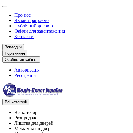
Про нас
Як ми працюємо
Публічний договір
Файли для завантаження
Контакти
Закладки
Порівняння
Особистий кабінет
Авторизація
Реєстрація
Всі категорії
Всі категорії
Розпродаж
Лиштва для дверей
Міжкімнатні двері