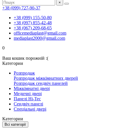
×
+38 (099) 727-90-37
+38 (099) 155-50-80
+38 (097) 855-42-48
+38 (067) 209-68-65
officemediaplast@gmail.com
mediaplast2000@gmail.com
0
Ваш кошик порожній :(
Категории
Розпродаж
Розпродаж міжкімнатних дверей
Розпродаж сендвіч панелей
Міжкімнатні двері
Медичні двері
Панелі Hi-Tec
Сендвіч панелі
Спеціальні двері
Категории
Всі категорії