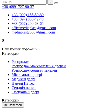
×
+38 (099) 727-90-37
+38 (099) 155-50-80
+38 (097) 855-42-48
+38 (067) 209-68-65
officemediaplast@gmail.com
mediaplast2000@gmail.com
0
Ваш кошик порожній :(
Категории
Розпродаж
Розпродаж міжкімнатних дверей
Розпродаж сендвіч панелей
Міжкімнатні двері
Медичні двері
Панелі Hi-Tec
Сендвіч панелі
Спеціальні двері
Категории
Всі категорії