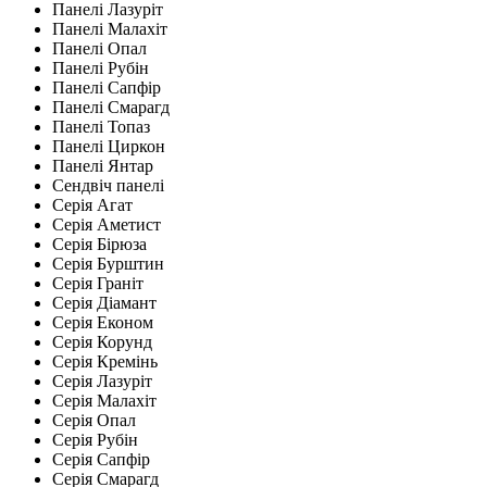
Панелі Лазуріт
Панелі Малахіт
Панелі Опал
Панелі Рубін
Панелі Сапфір
Панелі Смарагд
Панелі Топаз
Панелі Циркон
Панелі Янтар
Сендвіч панелі
Серія Агат
Серія Аметист
Серія Бірюза
Серія Бурштин
Серія Граніт
Серія Діамант
Серія Економ
Серія Корунд
Серія Кремінь
Серія Лазуріт
Серія Малахіт
Серія Опал
Серія Рубін
Серія Сапфір
Серія Смарагд