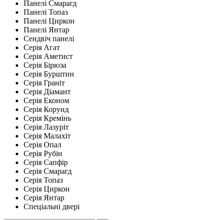
Панелі Смарагд
Панелі Топаз
Панелі Циркон
Панелі Янтар
Сендвіч панелі
Серія Агат
Серія Аметист
Серія Бірюза
Серія Бурштин
Серія Граніт
Серія Діамант
Серія Економ
Серія Корунд
Серія Кремінь
Серія Лазуріт
Серія Малахіт
Серія Опал
Серія Рубін
Серія Сапфір
Серія Смарагд
Серія Топаз
Серія Циркон
Серія Янтар
Спеціальні двері