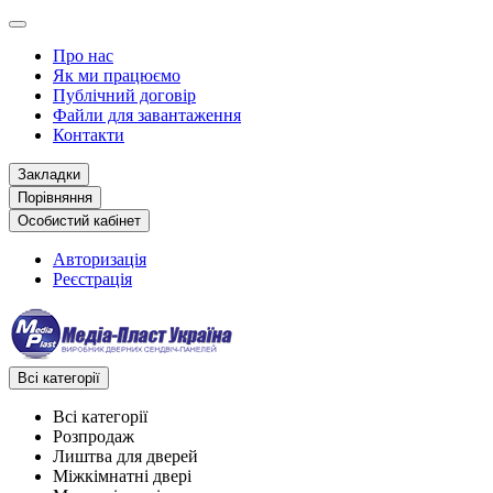
Про нас
Як ми працюємо
Публічний договір
Файли для завантаження
Контакти
Закладки
Порівняння
Особистий кабінет
Авторизація
Реєстрація
Всі категорії
Всі категорії
Розпродаж
Лиштва для дверей
Міжкімнатні двері