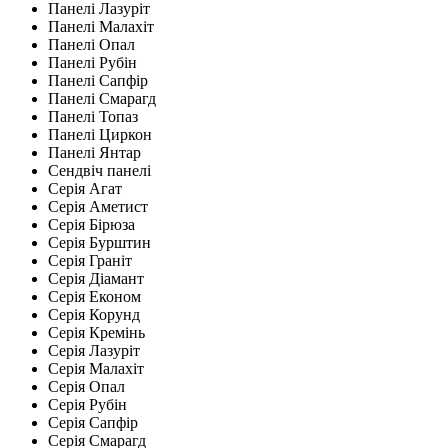
Панелі Лазуріт
Панелі Малахіт
Панелі Опал
Панелі Рубін
Панелі Сапфір
Панелі Смарагд
Панелі Топаз
Панелі Циркон
Панелі Янтар
Сендвіч панелі
Серія Агат
Серія Аметист
Серія Бірюза
Серія Бурштин
Серія Граніт
Серія Діамант
Серія Економ
Серія Корунд
Серія Кремінь
Серія Лазуріт
Серія Малахіт
Серія Опал
Серія Рубін
Серія Сапфір
Серія Смарагд