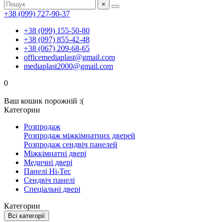
×
+38 (099) 727-90-37
+38 (099) 155-50-80
+38 (097) 855-42-48
+38 (067) 209-68-65
officemediaplast@gmail.com
mediaplast2000@gmail.com
0
Ваш кошик порожній :(
Категории
Розпродаж
Розпродаж міжкімнатних дверей
Розпродаж сендвіч панелей
Міжкімнатні двері
Медичні двері
Панелі Hi-Tec
Сендвіч панелі
Спеціальні двері
Категории
Всі категорії