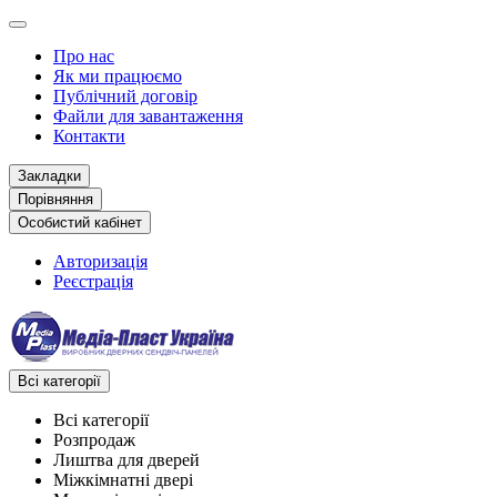
Про нас
Як ми працюємо
Публічний договір
Файли для завантаження
Контакти
Закладки
Порівняння
Особистий кабінет
Авторизація
Реєстрація
Всі категорії
Всі категорії
Розпродаж
Лиштва для дверей
Міжкімнатні двері