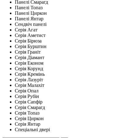
Панелі Смарагд
Панелі Топаз
Панелі Циркон
Панелі Янтар
Сендвіч панелі
Серія Агат
Серія Аметист
Серія Бірюза
Серія Бурштин
Серія Граніт
Серія Діамант
Серія Економ
Серія Корунд
Серія Кремінь
Серія Лазуріт
Серія Малахіт
Серія Опал
Серія Рубін
Серія Сапфір
Серія Смарагд
Серія Топаз
Серія Циркон
Серія Янтар
Спеціальні двері