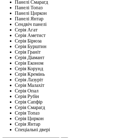
Панелі Смарагд
Панелі Топаз
Панелі Циркон
Панелі Янтар
Сендвіч панелі
Серія Агат
Серія Аметист
Серія Бірюза
Серія Бурштин
Серія Граніт
Серія Діамант
Серія Економ
Серія Корунд
Серія Кремінь
Серія Лазуріт
Серія Малахіт
Серія Опал
Серія Рубін
Серія Сапфір
Серія Смарагд
Серія Топаз
Серія Циркон
Серія Янтар
Спеціальні двері