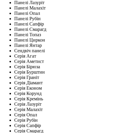
Панелі Лазуріт
Панелі Малахіт
Панелі Опал
Панелі Рубін
Панелі Сапфір
Панелі Смарагд
Панелі Топаз
Панелі Циркон
Панелі Янтар
Сендвіч панелі
Серія Агат
Серія Аметист
Серія Бірюза
Серія Бурштин
Серія Граніт
Серія Діамант
Серія Економ
Серія Корунд
Серія Кремінь
Серія Лазуріт
Серія Малахіт
Серія Опал
Серія Рубін
Серія Сапфір
Серія Смарагд