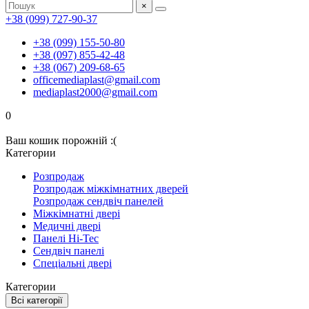
×
+38 (099) 727-90-37
+38 (099) 155-50-80
+38 (097) 855-42-48
+38 (067) 209-68-65
officemediaplast@gmail.com
mediaplast2000@gmail.com
0
Ваш кошик порожній :(
Категории
Розпродаж
Розпродаж міжкімнатних дверей
Розпродаж сендвіч панелей
Міжкімнатні двері
Медичні двері
Панелі Hi-Tec
Сендвіч панелі
Спеціальні двері
Категории
Всі категорії