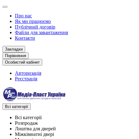
Про нас
Як ми працюємо
Публічний договір
Файли для завантаження
Контакти
Закладки
Порівняння
Особистий кабінет
Авторизація
Реєстрація
Всі категорії
Всі категорії
Розпродаж
Лиштва для дверей
Міжкімнатні двері