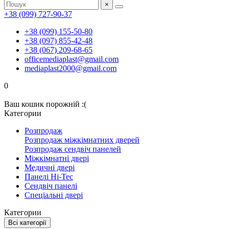
×
+38 (099) 727-90-37
+38 (099) 155-50-80
+38 (097) 855-42-48
+38 (067) 209-68-65
officemediaplast@gmail.com
mediaplast2000@gmail.com
0
Ваш кошик порожній :(
Категории
Розпродаж
Розпродаж міжкімнатних дверей
Розпродаж сендвіч панелей
Міжкімнатні двері
Медичні двері
Панелі Hi-Tec
Сендвіч панелі
Спеціальні двері
Категории
Всі категорії