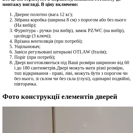
монтажу вигляді. В ціну включено:
Дверне полотно (вага 12 кг);
Зібрана коробка (ширина 8 см) з порогом або без нього
(На вибір);
Фурнітура - ручки (на вибір), замок PZ/WC (на вибір),
циліндр (3 ключі);
Врізана вентиляція (при потребі);
Ущільнювач;
Завіси регульовані штирьові OTLAW (Італія);
Поріг (при потребі);
Двері виготовляються під Ваші розміри шириною від 60
і до 180 сантиметрів.Двері можуть мати різні розміри,
тип відкривання - праві, ліві, можуть бути з порогом чи
без нього, зі склом чи без скла (глухі), одинарні подвійні,
півторачка.
Фото конструкції елементів дверей