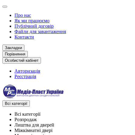
Про нас
Як ми працюємо
Публічний договір
Файли для завантаження
Контакти
Закладки
Порівняння
Особистий кабінет
Авторизація
Реєстрація
Всі категорії
Всі категорії
Розпродаж
Лиштва для дверей
Міжкімнатні двері