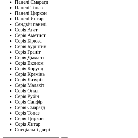
Панелі Смарагд
Панелі Топаз
Панелі Циркон
Панелі Янтар
Сендвіч панелі
Серія Агат
Серія Аметист
Серія Бірюза
Серія Бурштин
Серія Граніт
Серія Діамант
Серія Економ
Серія Корунд
Серія Кремінь
Серія Лазуріт
Серія Малахіт
Серія Опал
Серія Рубін
Серія Сапфір
Серія Смарагд
Серія Топаз
Серія Циркон
Серія Янтар
Спеціальні двері