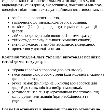
європейською технологією міжкімнатні двері ПВХ, що
відповідають санітарним, екологічним, пожежним вимогам,
володіють відмінними експлуатаційними властивостями, та:
особливою вологостійкістю,
відпорністю до ультрафіолетового проміння,
легкістю (12 кг), що подовжує термін експлуатації
дверей,
стійкістю до перепадів вологості та температур,
стійкість до впливу більшості хімічних сполук,
антигрибковою та анибактеріальною поверхнею,
простотою у догляді за ними.
Компанія "Медіа-Пласт Україна" виготовляє повністю
готові до монтажу двері:
зібрана коробка з порогом (або без нього),
вмонтоване скло з обох сторін (для моделей зі склом) в
дверне полотно,
ручка, замок (циліндр на 3 ключа) або вороток для
дверей до санвузлів (на вибір замовника),
регульовані завіси з декоративними ковпачками під
колір ручки, вентиляція (при необхідності) та
ущільнювач.
Все це Ви отримуєте в зібраному, повністю готовому до