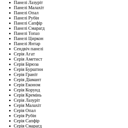
Панелі Лазуріт
Панелі Малахіт
Панелі Опал
Панелі Рубін
Панелі Сапфір
Панелі Смарагд
Панелі Топаз
Панелі Циркон
Панелі Янтар
Сендвіч панелі
Серія Агат
Серія Аметист
Серія Бірюза
Серія Бурштин
Серія Граніт
Серія Діамант
Серія Економ
Серія Корунд
Серія Кремінь
Серія Лазуріт
Серія Малахіт
Серія Опал
Серія Рубін
Серія Сапфір
Серія Смарагд