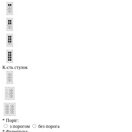
К-сть стулок
* Поріг:
з порогом
без порога
* Фурнітура: