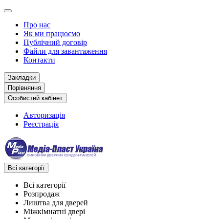
Про нас
Як ми працюємо
Публічний договір
Файли для завантаження
Контакти
Закладки
Порівняння
Особистий кабінет
Авторизація
Реєстрація
Всі категорії
Всі категорії
Розпродаж
Лиштва для дверей
Міжкімнатні двері