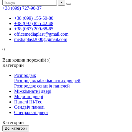
×
+38 (099) 727-90-37
+38 (099) 155-50-80
+38 (097) 855-42-48
+38 (067) 209-68-65
officemediaplast@gmail.com
mediaplast2000@gmail.com
0
Ваш кошик порожній :(
Категории
Розпродаж
Розпродаж міжкімнатних дверей
Розпродаж сендвіч панелей
Міжкімнатні двері
Медичні двері
Панелі Hi-Tec
Сендвіч панелі
Спеціальні двері
Категории
Всі категорії