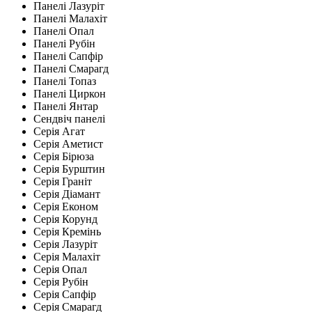
Панелі Лазуріт
Панелі Малахіт
Панелі Опал
Панелі Рубін
Панелі Сапфір
Панелі Смарагд
Панелі Топаз
Панелі Циркон
Панелі Янтар
Сендвіч панелі
Серія Агат
Серія Аметист
Серія Бірюза
Серія Бурштин
Серія Граніт
Серія Діамант
Серія Економ
Серія Корунд
Серія Кремінь
Серія Лазуріт
Серія Малахіт
Серія Опал
Серія Рубін
Серія Сапфір
Серія Смарагд