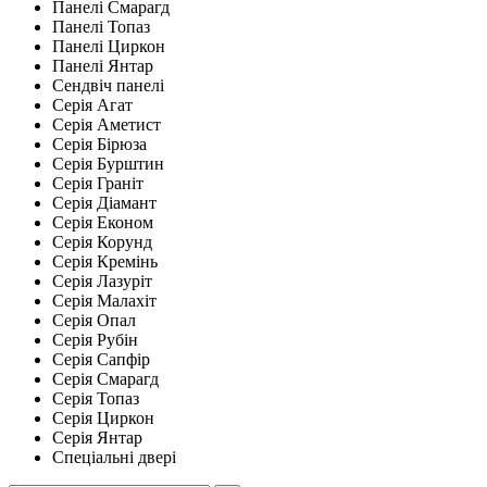
Панелі Смарагд
Панелі Топаз
Панелі Циркон
Панелі Янтар
Сендвіч панелі
Серія Агат
Серія Аметист
Серія Бірюза
Серія Бурштин
Серія Граніт
Серія Діамант
Серія Економ
Серія Корунд
Серія Кремінь
Серія Лазуріт
Серія Малахіт
Серія Опал
Серія Рубін
Серія Сапфір
Серія Смарагд
Серія Топаз
Серія Циркон
Серія Янтар
Спеціальні двері