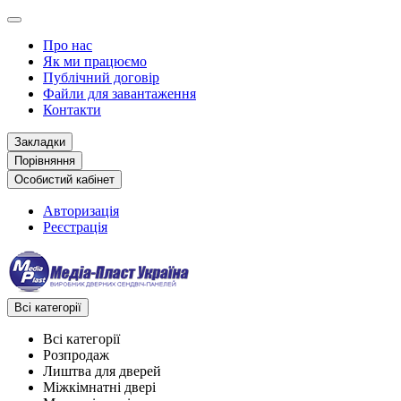
Про нас
Як ми працюємо
Публічний договір
Файли для завантаження
Контакти
Закладки
Порівняння
Особистий кабінет
Авторизація
Реєстрація
Всі категорії
Всі категорії
Розпродаж
Лиштва для дверей
Міжкімнатні двері