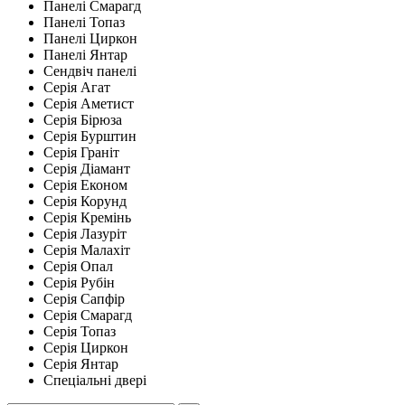
Панелі Смарагд
Панелі Топаз
Панелі Циркон
Панелі Янтар
Сендвіч панелі
Серія Агат
Серія Аметист
Серія Бірюза
Серія Бурштин
Серія Граніт
Серія Діамант
Серія Економ
Серія Корунд
Серія Кремінь
Серія Лазуріт
Серія Малахіт
Серія Опал
Серія Рубін
Серія Сапфір
Серія Смарагд
Серія Топаз
Серія Циркон
Серія Янтар
Спеціальні двері