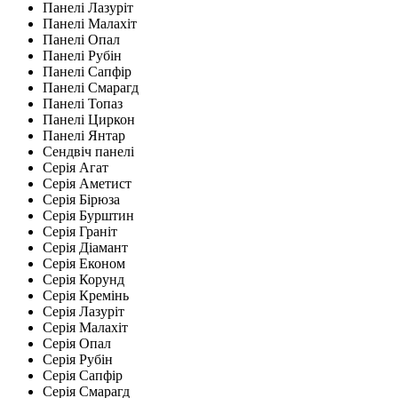
Панелі Лазуріт
Панелі Малахіт
Панелі Опал
Панелі Рубін
Панелі Сапфір
Панелі Смарагд
Панелі Топаз
Панелі Циркон
Панелі Янтар
Сендвіч панелі
Серія Агат
Серія Аметист
Серія Бірюза
Серія Бурштин
Серія Граніт
Серія Діамант
Серія Економ
Серія Корунд
Серія Кремінь
Серія Лазуріт
Серія Малахіт
Серія Опал
Серія Рубін
Серія Сапфір
Серія Смарагд