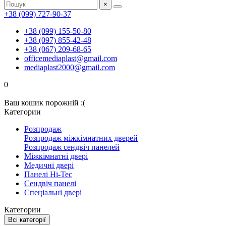
×
+38 (099) 727-90-37
+38 (099) 155-50-80
+38 (097) 855-42-48
+38 (067) 209-68-65
officemediaplast@gmail.com
mediaplast2000@gmail.com
0
Ваш кошик порожній :(
Категории
Розпродаж
Розпродаж міжкімнатних дверей
Розпродаж сендвіч панелей
Міжкімнатні двері
Медичні двері
Панелі Hi-Tec
Сендвіч панелі
Спеціальні двері
Категории
Всі категорії