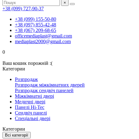
×
+38 (099) 727-90-37
+38 (099) 155-50-80
+38 (097) 855-42-48
+38 (067) 209-68-65
officemediaplast@gmail.com
mediaplast2000@gmail.com
0
Ваш кошик порожній :(
Категории
Розпродаж
Розпродаж міжкімнатних дверей
Розпродаж сендвіч панелей
Міжкімнатні двері
Медичні двері
Панелі Hi-Tec
Сендвіч панелі
Спеціальні двері
Категории
Всі категорії