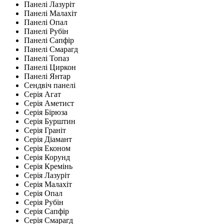
Панелі Лазуріт
Панелі Малахіт
Панелі Опал
Панелі Рубін
Панелі Сапфір
Панелі Смарагд
Панелі Топаз
Панелі Циркон
Панелі Янтар
Сендвіч панелі
Серія Агат
Серія Аметист
Серія Бірюза
Серія Бурштин
Серія Граніт
Серія Діамант
Серія Економ
Серія Корунд
Серія Кремінь
Серія Лазуріт
Серія Малахіт
Серія Опал
Серія Рубін
Серія Сапфір
Серія Смарагд