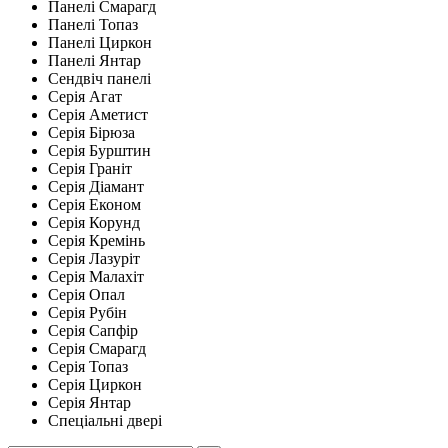
Панелі Смарагд
Панелі Топаз
Панелі Циркон
Панелі Янтар
Сендвіч панелі
Серія Агат
Серія Аметист
Серія Бірюза
Серія Бурштин
Серія Граніт
Серія Діамант
Серія Економ
Серія Корунд
Серія Кремінь
Серія Лазуріт
Серія Малахіт
Серія Опал
Серія Рубін
Серія Сапфір
Серія Смарагд
Серія Топаз
Серія Циркон
Серія Янтар
Спеціальні двері