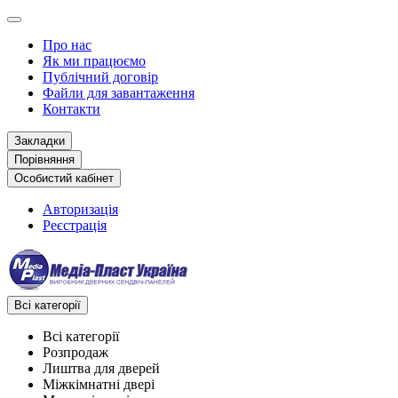
Про нас
Як ми працюємо
Публічний договір
Файли для завантаження
Контакти
Закладки
Порівняння
Особистий кабінет
Авторизація
Реєстрація
Всі категорії
Всі категорії
Розпродаж
Лиштва для дверей
Міжкімнатні двері