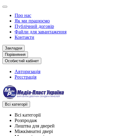
Про нас
Як ми працюємо
Публічний договір
Файли для завантаження
Контакти
Закладки
Порівняння
Особистий кабінет
Авторизація
Реєстрація
Всі категорії
Всі категорії
Розпродаж
Лиштва для дверей
Міжкімнатні двері