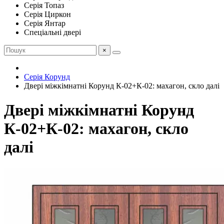
Серія Топаз
Серія Циркон
Серія Янтар
Спеціальні двері
×
Серія Корунд
Двері міжкімнатні Корунд К-02+К-02: махагон, скло далі
Двері міжкімнатні Корунд
К-02+К-02: махагон, скло
далі