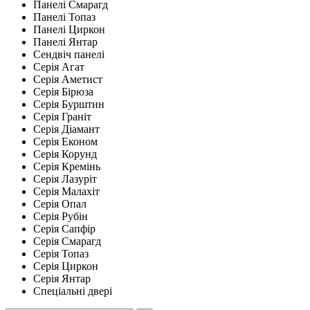
Панелі Смарагд
Панелі Топаз
Панелі Циркон
Панелі Янтар
Сендвіч панелі
Серія Агат
Серія Аметист
Серія Бірюза
Серія Бурштин
Серія Граніт
Серія Діамант
Серія Економ
Серія Корунд
Серія Кремінь
Серія Лазуріт
Серія Малахіт
Серія Опал
Серія Рубін
Серія Сапфір
Серія Смарагд
Серія Топаз
Серія Циркон
Серія Янтар
Спеціальні двері