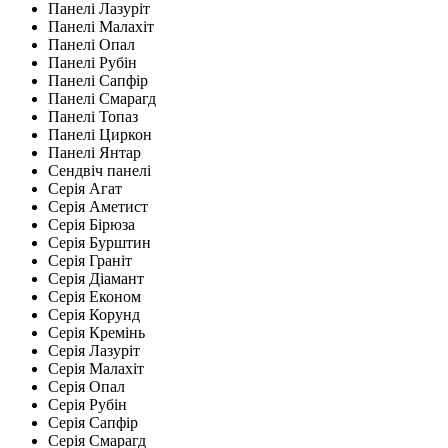
Панелі Лазуріт
Панелі Малахіт
Панелі Опал
Панелі Рубін
Панелі Сапфір
Панелі Смарагд
Панелі Топаз
Панелі Циркон
Панелі Янтар
Сендвіч панелі
Серія Агат
Серія Аметист
Серія Бірюза
Серія Бурштин
Серія Граніт
Серія Діамант
Серія Економ
Серія Корунд
Серія Кремінь
Серія Лазуріт
Серія Малахіт
Серія Опал
Серія Рубін
Серія Сапфір
Серія Смарагд