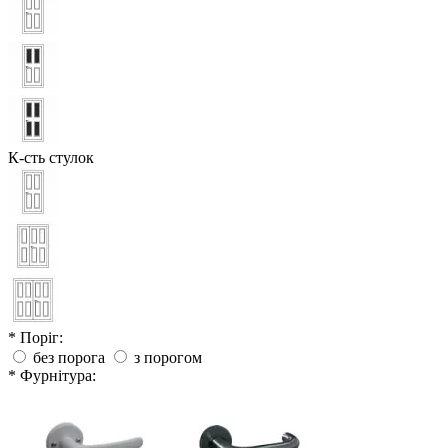
К-сть стулок
* Поріг:
без порога
з порогом
* Фурнітура: