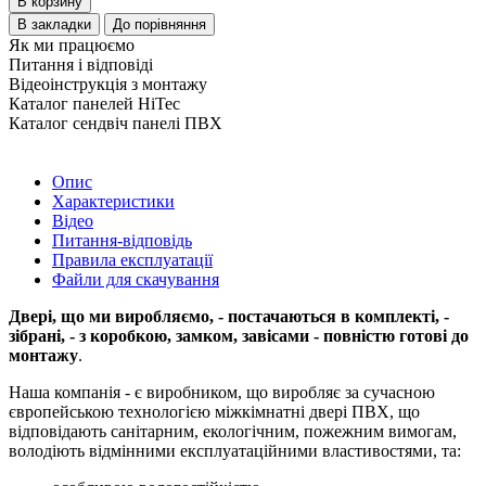
В корзину
В закладки
До порівняння
Як ми працюємо
Питання і відповіді
Відеоінструкція з монтажу
Каталог панелей HiTec
Каталог сендвіч панелі ПВХ
Опис
Характеристики
Відео
Питання-відповідь
Правила експлуатації
Файли для скачування
Двері, що ми виробляємо, - постачаються в комплекті, -
зібрані, - з коробкою, замком, завісами - повністю готові до
монтажу
.
Наша компанія - є виробником, що виробляє за сучасною
європейською технологією міжкімнатні двері ПВХ, що
відповідають санітарним, екологічним, пожежним вимогам,
володіють відмінними експлуатаційними властивостями, та: