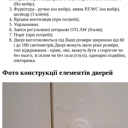
(На вибір);
Фурнітура - ручки (на вибір), замок PZ/WC (на вибір),
циліндр (3 ключі);
Врізана вентиляція (при потребі);
Ущільнювач;
Завіси регульовані штирьові OTLAW (Італія);
Поріг (при потребі);
Двері виготовляються під Ваші розміри шириною від 60
і до 180 сантиметрів.Двері можуть мати різні розміри,
тип відкривання - праві, ліві, можуть бути з порогом чи
без нього, зі склом чи без скла (глухі), одинарні подвійні,
півторачка.
Фото конструкції елементів дверей