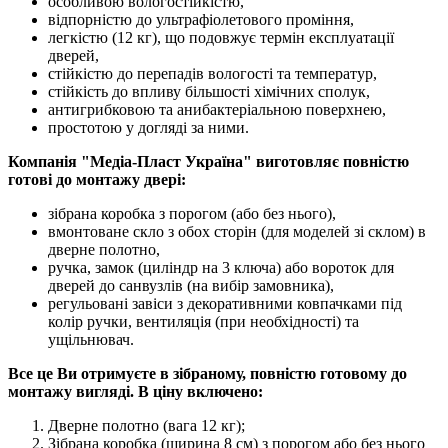
особливою вологостійкістю,
відпорністю до ультрафіолетового проміння,
легкістю (12 кг), що подовжує термін експлуатації
дверей,
стійкістю до перепадів вологості та температур,
стійкість до впливу більшості хімічних сполук,
антигрибковою та анибактеріальною поверхнею,
простотою у догляді за ними.
Компанія "Медіа-Пласт Україна" виготовляє повністю
готові до монтажу двері:
зібрана коробка з порогом (або без нього),
вмонтоване скло з обох сторін (для моделей зі склом) в
дверне полотно,
ручка, замок (циліндр на 3 ключа) або вороток для
дверей до санвузлів (на вибір замовника),
регульовані завіси з декоративними ковпачками під
колір ручки, вентиляція (при необхідності) та
ущільнювач.
Все це Ви отримуєте в зібраному, повністю готовому до
монтажу вигляді. В ціну включено:
Дверне полотно (вага 12 кг);
Зібрана коробка (ширина 8 см) з порогом або без нього