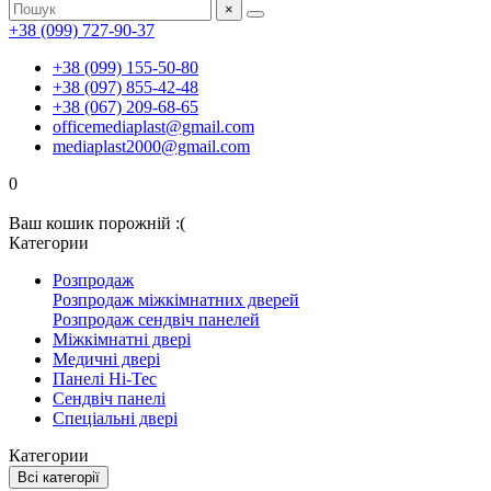
×
+38 (099) 727-90-37
+38 (099) 155-50-80
+38 (097) 855-42-48
+38 (067) 209-68-65
officemediaplast@gmail.com
mediaplast2000@gmail.com
0
Ваш кошик порожній :(
Категории
Розпродаж
Розпродаж міжкімнатних дверей
Розпродаж сендвіч панелей
Міжкімнатні двері
Медичні двері
Панелі Hi-Tec
Сендвіч панелі
Спеціальні двері
Категории
Всі категорії