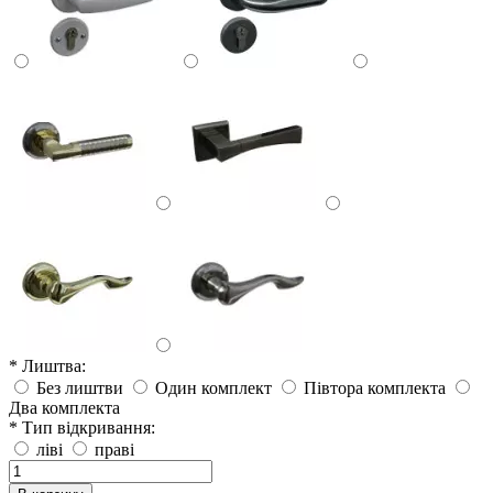
* Лиштва:
Без лиштви
Один комплект
Півтора комплекта
Два комплекта
* Тип відкривання:
ліві
праві