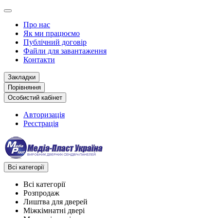
Про нас
Як ми працюємо
Публічний договір
Файли для завантаження
Контакти
Закладки
Порівняння
Особистий кабінет
Авторизація
Реєстрація
Всі категорії
Всі категорії
Розпродаж
Лиштва для дверей
Міжкімнатні двері