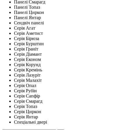
Панелі Смарагд
Панелі Топаз
Панелі Циркон
Панелі Янтар
Сендвіч панелі
Серія Агат
Серія Аметист
Серія Бірюза
Серія Бурштин
Серія Граніт
Серія Діамант
Серія Економ
Серія Корунд
Серія Кремінь
Серія Лазуріт
Серія Малахіт
Серія Опал
Серія Рубін
Серія Сапфір
Серія Смарагд
Серія Топаз
Серія Циркон
Серія Янтар
Спеціальні двері