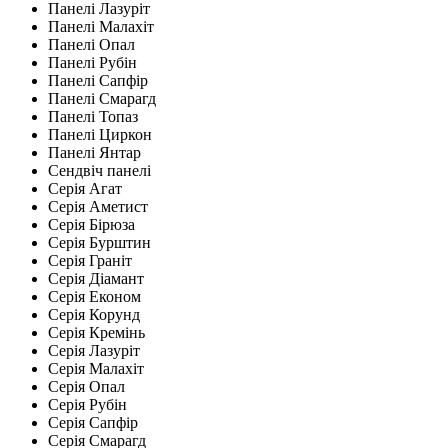
Панелі Лазуріт
Панелі Малахіт
Панелі Опал
Панелі Рубін
Панелі Сапфір
Панелі Смарагд
Панелі Топаз
Панелі Циркон
Панелі Янтар
Сендвіч панелі
Серія Агат
Серія Аметист
Серія Бірюза
Серія Бурштин
Серія Граніт
Серія Діамант
Серія Економ
Серія Корунд
Серія Кремінь
Серія Лазуріт
Серія Малахіт
Серія Опал
Серія Рубін
Серія Сапфір
Серія Смарагд