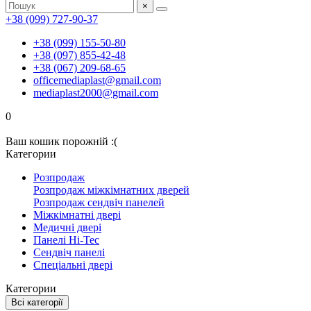
×
+38 (099) 727-90-37
+38 (099) 155-50-80
+38 (097) 855-42-48
+38 (067) 209-68-65
officemediaplast@gmail.com
mediaplast2000@gmail.com
0
Ваш кошик порожній :(
Категории
Розпродаж
Розпродаж міжкімнатних дверей
Розпродаж сендвіч панелей
Міжкімнатні двері
Медичні двері
Панелі Hi-Tec
Сендвіч панелі
Спеціальні двері
Категории
Всі категорії