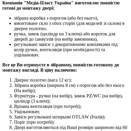
Компанія "Медіа-Пласт Україна" виготовляє повністю
готові до монтажу двері:
зібрана коробка з порогом (або без нього),
вмонтоване скло з обох сторін (для моделей зі склом) в
дверне полотно,
ручка, замок (циліндр на 3 ключа) або вороток для
дверей до санвузлів (на вибір замовника),
регульовані завіси з декоративними ковпачками під
колір ручки, вентиляція (при необхідності) та
ущільнювач.
Все це Ви отримуєте в зібраному, повністю готовому до
монтажу вигляді. В ціну включено:
Дверне полотно (вага 12 кг);
Зібрана коробка (ширина 8 см) з порогом або без нього
(На вибір);
Фурнітура - ручки (на вибір), замок PZ/WC (на вибір),
циліндр (3 ключі);
Врізана вентиляція (при потребі);
Ущільнювач;
Завіси регульовані штирьові OTLAW (Італія);
Поріг (при потребі);
Двері виготовляються під Ваші розміри шириною від 60