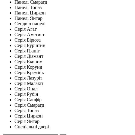
Панелі Смарагд
Панелі Топаз
Панелі Циркон
Панелі Янтар
Сендвіч панелі
Серія Агат
Серія Аметист
Серія Бірюза
Серія Бурштин
Серія Граніт
Серія Діамант
Серія Економ
Серія Корунд
Серія Кремінь
Серія Лазуріт
Серія Малахіт
Серія Опал
Серія Рубін
Серія Сапфір
Серія Смарагд
Серія Топаз
Серія Циркон
Серія Янтар
Спеціальні двері