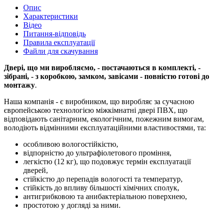
Опис
Характеристики
Відео
Питання-відповідь
Правила експлуатації
Файли для скачування
Двері, що ми виробляємо, - постачаються в комплекті, -
зібрані, - з коробкою, замком, завісами - повністю готові до
монтажу
.
Наша компанія - є виробником, що виробляє за сучасною
європейською технологією міжкімнатні двері ПВХ, що
відповідають санітарним, екологічним, пожежним вимогам,
володіють відмінними експлуатаційними властивостями, та:
особливою вологостійкістю,
відпорністю до ультрафіолетового проміння,
легкістю (12 кг), що подовжує термін експлуатації
дверей,
стійкістю до перепадів вологості та температур,
стійкість до впливу більшості хімічних сполук,
антигрибковою та анибактеріальною поверхнею,
простотою у догляді за ними.