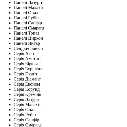
Панелі Лазуріт
Панелі Малахіт
Панелі Опал
Панелі Рубін
Панелі Сапфір
Панелі Смарагд
Панелі Топаз
Панелі Циркон
Панелі Янтар
Сендвіч панелі
Серія Агат
Серія Аметист
Серія Бірюза
Серія Бурштин
Серія Граніт
Серія Діамант
Серія Економ
Серія Корунд
Серія Кремінь
Серія Лазуріт
Серія Малахіт
Серія Опал
Серія Рубін
Серія Сапфір
Серія Смарагд