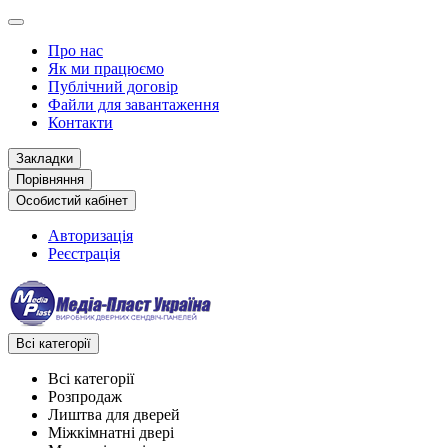
Про нас
Як ми працюємо
Публічний договір
Файли для завантаження
Контакти
Закладки
Порівняння
Особистий кабінет
Авторизація
Реєстрація
Всі категорії
Всі категорії
Розпродаж
Лиштва для дверей
Міжкімнатні двері