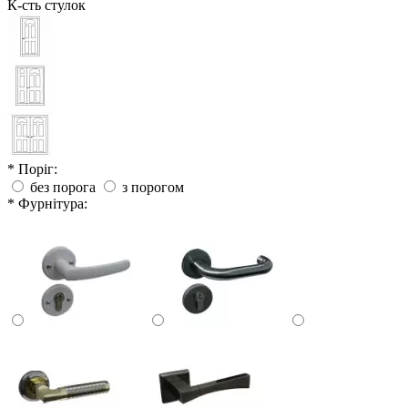
К-сть стулок
* Поріг:
без порога
з порогом
* Фурнітура: