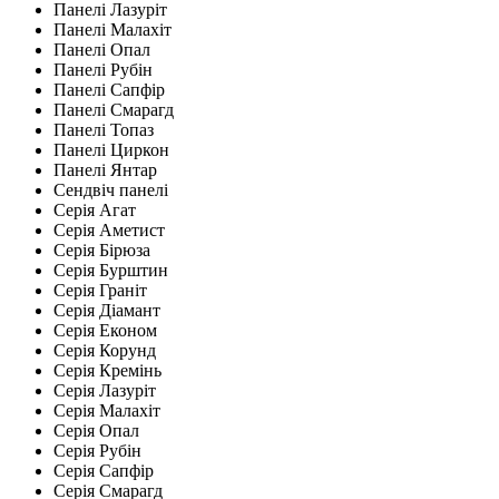
Панелі Лазуріт
Панелі Малахіт
Панелі Опал
Панелі Рубін
Панелі Сапфір
Панелі Смарагд
Панелі Топаз
Панелі Циркон
Панелі Янтар
Сендвіч панелі
Серія Агат
Серія Аметист
Серія Бірюза
Серія Бурштин
Серія Граніт
Серія Діамант
Серія Економ
Серія Корунд
Серія Кремінь
Серія Лазуріт
Серія Малахіт
Серія Опал
Серія Рубін
Серія Сапфір
Серія Смарагд