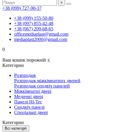
×
+38 (099) 727-90-37
+38 (099) 155-50-80
+38 (097) 855-42-48
+38 (067) 209-68-65
officemediaplast@gmail.com
mediaplast2000@gmail.com
0
Ваш кошик порожній :(
Категории
Розпродаж
Розпродаж міжкімнатних дверей
Розпродаж сендвіч панелей
Міжкімнатні двері
Медичні двері
Панелі Hi-Tec
Сендвіч панелі
Спеціальні двері
Категории
Всі категорії