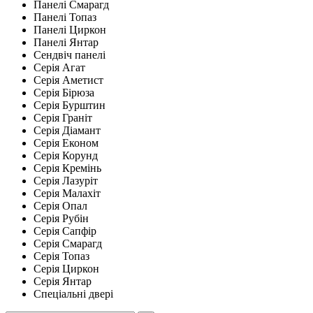
Панелі Смарагд
Панелі Топаз
Панелі Циркон
Панелі Янтар
Сендвіч панелі
Серія Агат
Серія Аметист
Серія Бірюза
Серія Бурштин
Серія Граніт
Серія Діамант
Серія Економ
Серія Корунд
Серія Кремінь
Серія Лазуріт
Серія Малахіт
Серія Опал
Серія Рубін
Серія Сапфір
Серія Смарагд
Серія Топаз
Серія Циркон
Серія Янтар
Спеціальні двері