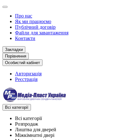
Про нас
Як ми працюємо
Публічний договір
Файли для завантаження
Контакти
Закладки
Порівняння
Особистий кабінет
Авторизація
Реєстрація
Всі категорії
Всі категорії
Розпродаж
Лиштва для дверей
Міжкімнатні двері