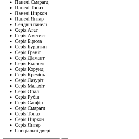
Панелі Смарагд
Панелі Топаз
Панелі Циркон
Панелі Янтар
Сендвіч панелі
Серія Агат
Серія Аметист
Серія Бірюза
Серія Бурштин
Серія Граніт
Серія Діамант
Серія Економ
Серія Корунд
Серія Кремінь
Серія Лазуріт
Серія Малахіт
Серія Опал
Серія Рубін
Серія Сапфір
Серія Смарагд
Серія Топаз
Серія Циркон
Серія Янтар
Спеціальні двері