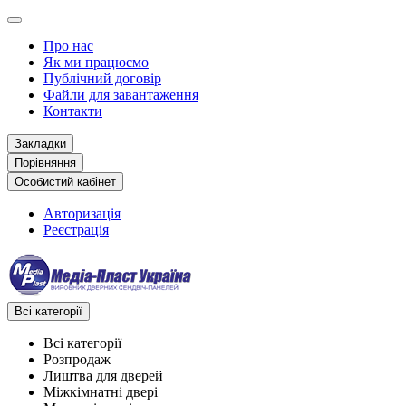
Про нас
Як ми працюємо
Публічний договір
Файли для завантаження
Контакти
Закладки
Порівняння
Особистий кабінет
Авторизація
Реєстрація
Всі категорії
Всі категорії
Розпродаж
Лиштва для дверей
Міжкімнатні двері