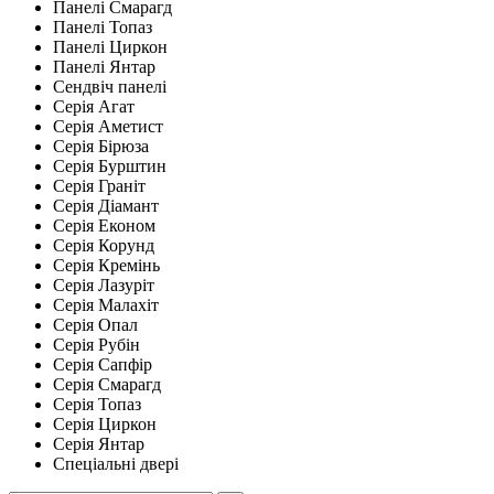
Панелі Смарагд
Панелі Топаз
Панелі Циркон
Панелі Янтар
Сендвіч панелі
Серія Агат
Серія Аметист
Серія Бірюза
Серія Бурштин
Серія Граніт
Серія Діамант
Серія Економ
Серія Корунд
Серія Кремінь
Серія Лазуріт
Серія Малахіт
Серія Опал
Серія Рубін
Серія Сапфір
Серія Смарагд
Серія Топаз
Серія Циркон
Серія Янтар
Спеціальні двері