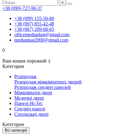
×
+38 (099) 727-90-37
+38 (099) 155-50-80
+38 (097) 855-42-48
+38 (067) 209-68-65
officemediaplast@gmail.com
mediaplast2000@gmail.com
0
Ваш кошик порожній :(
Категории
Розпродаж
Розпродаж міжкімнатних дверей
Розпродаж сендвіч панелей
Міжкімнатні двері
Медичні двері
Панелі Hi-Tec
Сендвіч панелі
Спеціальні двері
Категории
Всі категорії