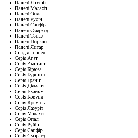
Панелі Лазуріт
Панелі Малахіт
Панелі Опал
Панелі Рубін
Панелі Сапфір
Панелі Смарагд
Панелі Топаз
Панелі Циркон
Панелі Янтар
Сендвіч панелі
Серія Агат
Серія Аметист
Серія Бірюза
Серія Бурштин
Серія Граніт
Серія Діамант
Серія Економ
Серія Корунд
Серія Кремінь
Серія Лазуріт
Серія Малахіт
Серія Опал
Серія Рубін
Серія Сапфір
Серія Смарагд