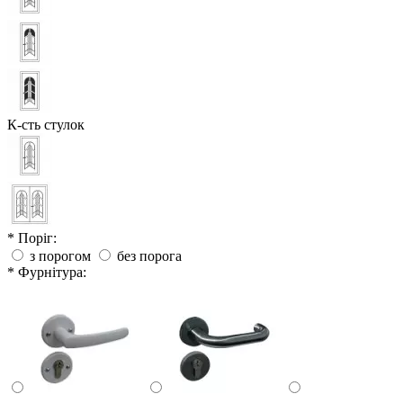
К-сть стулок
* Поріг:
з порогом
без порога
* Фурнітура: