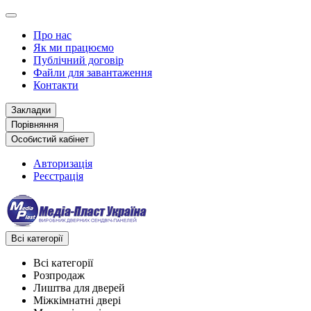
Про нас
Як ми працюємо
Публічний договір
Файли для завантаження
Контакти
Закладки
Порівняння
Особистий кабінет
Авторизація
Реєстрація
Всі категорії
Всі категорії
Розпродаж
Лиштва для дверей
Міжкімнатні двері