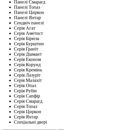
Панелі Смарагд
Панелі Топаз
Панелі Циркон
Панелі Янтар
Сендвіч панелі
Серія Агат
Серія Аметист
Серія Бірюза
Серія Бурштин
Серія Граніт
Серія Діамант
Серія Економ
Серія Корунд
Серія Кремінь
Серія Лазуріт
Серія Малахіт
Серія Опал
Серія Рубін
Серія Сапфір
Серія Смарагд
Серія Топаз
Серія Циркон
Серія Янтар
Спеціальні двері