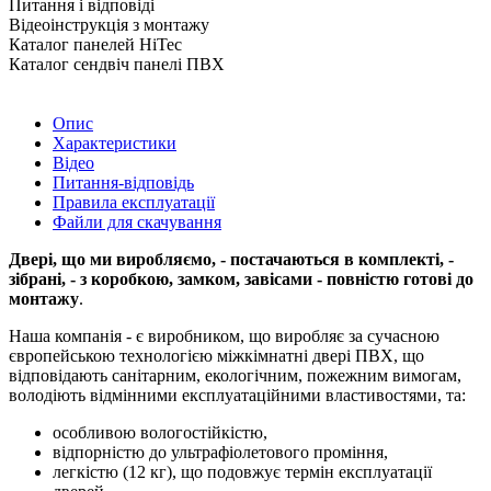
Питання і відповіді
Відеоінструкція з монтажу
Каталог панелей HiTec
Каталог сендвіч панелі ПВХ
Опис
Характеристики
Відео
Питання-відповідь
Правила експлуатації
Файли для скачування
Двері, що ми виробляємо, - постачаються в комплекті, -
зібрані, - з коробкою, замком, завісами - повністю готові до
монтажу
.
Наша компанія - є виробником, що виробляє за сучасною
європейською технологією міжкімнатні двері ПВХ, що
відповідають санітарним, екологічним, пожежним вимогам,
володіють відмінними експлуатаційними властивостями, та:
особливою вологостійкістю,
відпорністю до ультрафіолетового проміння,
легкістю (12 кг), що подовжує термін експлуатації