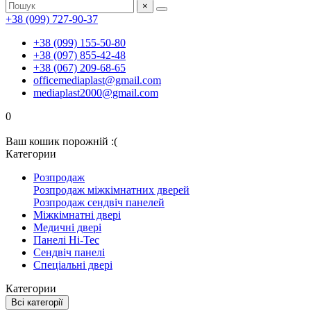
×
+38 (099) 727-90-37
+38 (099) 155-50-80
+38 (097) 855-42-48
+38 (067) 209-68-65
officemediaplast@gmail.com
mediaplast2000@gmail.com
0
Ваш кошик порожній :(
Категории
Розпродаж
Розпродаж міжкімнатних дверей
Розпродаж сендвіч панелей
Міжкімнатні двері
Медичні двері
Панелі Hi-Tec
Сендвіч панелі
Спеціальні двері
Категории
Всі категорії