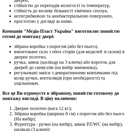
дверей,
стійкістю до перепадів вологості та температур,
стійкість до впливу більшості хімічних сполук,
антигрибковою та анибактеріальною поверхнею,
простотою у догляді за ними.
Компанія "Медіа-Пласт Україна" виготовляє повністю
готові до монтажу двері:
зібрана коробка з порогом (або без нього),
вмонтоване скло з обох сторін (для моделей зі склом) в
дверне полотно,
ручка, замок (циліндр на 3 ключа) або вороток для
дверей до санвузлів (на вибір замовника),
регульовані завіси з декоративними ковпачками під
колір ручки, вентиляція (при необхідності) та
ущільнювач.
Все це Ви отримуєте в зібраному, повністю готовому до
монтажу вигляді. В ціну включено:
Дверне полотно (вага 12 кг);
Зібрана коробка (ширина 8 см) з порогом або без нього
(На вибір);
Фурнітура - ручки (на вибір), замок PZ/WC (на вибір),
циліндр (3 ключі);