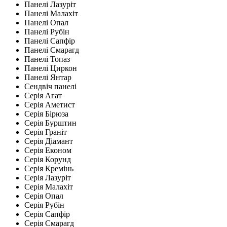
Панелі Лазуріт
Панелі Малахіт
Панелі Опал
Панелі Рубін
Панелі Сапфір
Панелі Смарагд
Панелі Топаз
Панелі Циркон
Панелі Янтар
Сендвіч панелі
Серія Агат
Серія Аметист
Серія Бірюза
Серія Бурштин
Серія Граніт
Серія Діамант
Серія Економ
Серія Корунд
Серія Кремінь
Серія Лазуріт
Серія Малахіт
Серія Опал
Серія Рубін
Серія Сапфір
Серія Смарагд