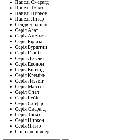
Панелі Смарагд
Панелі Топаз
Панелі Циркон
Панелі Янтар
Сендвіч панелі
Серія Агат
Серія Аметист
Серія Бірюза
Серія Бурштин
Серія Граніт
Серія Діамант
Серія Економ
Серія Корунд
Серія Кремінь
Серія Лазуріт
Серія Малахіт
Серія Опал
Серія Рубін
Серія Сапфір
Серія Смарагд
Серія Топаз
Серія Циркон
Серія Янтар
Спеціальні двері