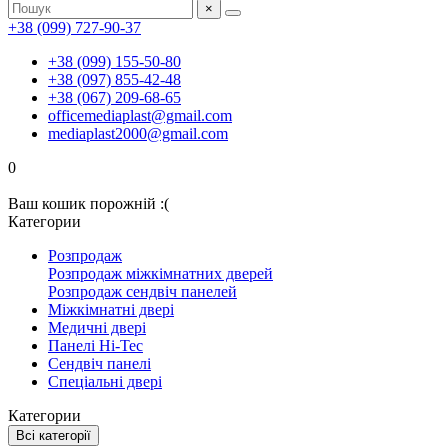
×
+38 (099) 727-90-37
+38 (099) 155-50-80
+38 (097) 855-42-48
+38 (067) 209-68-65
officemediaplast@gmail.com
mediaplast2000@gmail.com
0
Ваш кошик порожній :(
Категории
Розпродаж
Розпродаж міжкімнатних дверей
Розпродаж сендвіч панелей
Міжкімнатні двері
Медичні двері
Панелі Hi-Tec
Сендвіч панелі
Спеціальні двері
Категории
Всі категорії