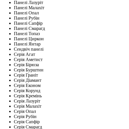
Панелі Лазуріт
Панелі Малахіт
Панелі Опал
Панелі Рубін
Панелі Сапфір
Панелі Смарагд
Панелі Топаз
Панелі Циркон
Панелі Янтар
Сендвіч панелі
Серія Агат
Серія Аметист
Серія Бірюза
Серія Бурштин
Серія Граніт
Серія Діамант
Серія Економ
Серія Корунд
Серія Кремінь
Серія Лазуріт
Серія Малахіт
Серія Опал
Серія Рубін
Серія Сапфір
Серія Смарагд