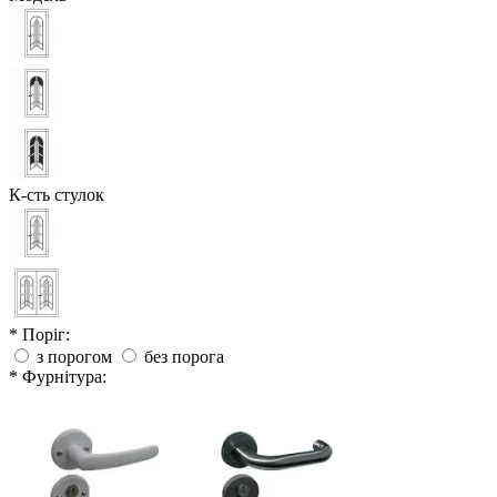
К-сть стулок
* Поріг:
з порогом
без порога
* Фурнітура: