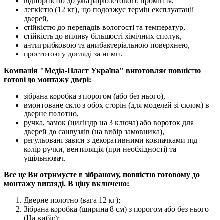
відпорністю до ультрафіолетового проміння,
легкістю (12 кг), що подовжує термін експлуатації
дверей,
стійкістю до перепадів вологості та температур,
стійкість до впливу більшості хімічних сполук,
антигрибковою та анибактеріальною поверхнею,
простотою у догляді за ними.
Компанія "Медіа-Пласт Україна" виготовляє повністю
готові до монтажу двері:
зібрана коробка з порогом (або без нього),
вмонтоване скло з обох сторін (для моделей зі склом) в
дверне полотно,
ручка, замок (циліндр на 3 ключа) або вороток для
дверей до санвузлів (на вибір замовника),
регульовані завіси з декоративними ковпачками під
колір ручки, вентиляція (при необхідності) та
ущільнювач.
Все це Ви отримуєте в зібраному, повністю готовому до
монтажу вигляді. В ціну включено:
Дверне полотно (вага 12 кг);
Зібрана коробка (ширина 8 см) з порогом або без нього
(На вибір);