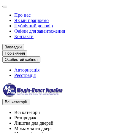
Про нас
Як ми працюємо
Публічний договір
Файли для завантаження
Контакти
Закладки
Порівняння
Особистий кабінет
Авторизація
Реєстрація
Всі категорії
Всі категорії
Розпродаж
Лиштва для дверей
Міжкімнатні двері