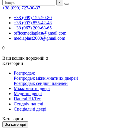
×
+38 (099) 727-90-37
+38 (099) 155-50-80
+38 (097) 855-42-48
+38 (067) 209-68-65
officemediaplast@gmail.com
mediaplast2000@gmail.com
0
Ваш кошик порожній :(
Категории
Розпродаж
Розпродаж міжкімнатних дверей
Розпродаж сендвіч панелей
Міжкімнатні двері
Медичні двері
Панелі Hi-Tec
Сендвіч панелі
Спеціальні двері
Категории
Всі категорії