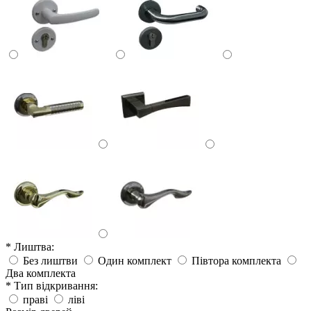
* Лиштва:
Без лиштви
Один комплект
Півтора комплекта
Два комплекта
* Тип відкривання:
праві
ліві