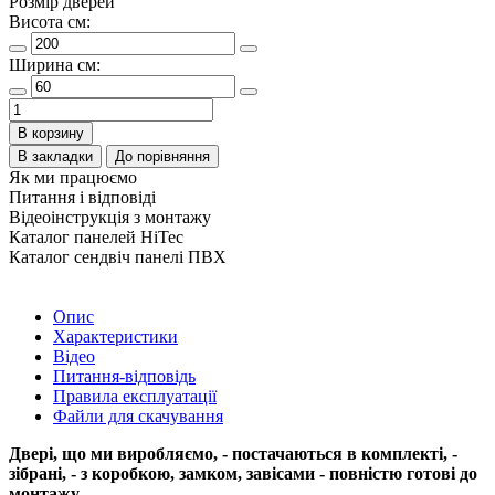
Розмір дверей
Висота см:
Ширина см:
В корзину
В закладки
До порівняння
Як ми працюємо
Питання і відповіді
Відеоінструкція з монтажу
Каталог панелей HiTec
Каталог сендвіч панелі ПВХ
Опис
Характеристики
Відео
Питання-відповідь
Правила експлуатації
Файли для скачування
Двері, що ми виробляємо, - постачаються в комплекті, -
зібрані, - з коробкою, замком, завісами - повністю готові до
монтажу
.