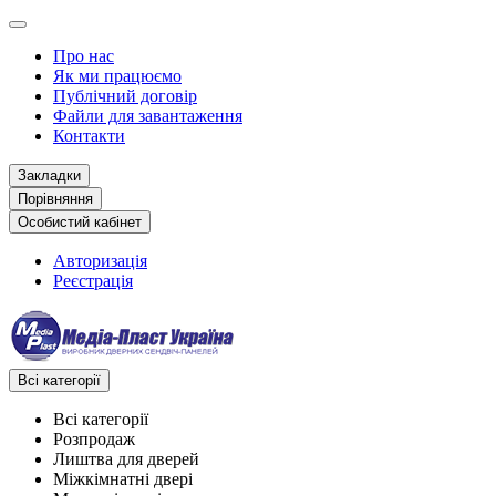
Про нас
Як ми працюємо
Публічний договір
Файли для завантаження
Контакти
Закладки
Порівняння
Особистий кабінет
Авторизація
Реєстрація
Всі категорії
Всі категорії
Розпродаж
Лиштва для дверей
Міжкімнатні двері