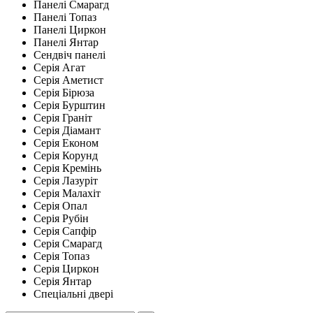
Панелі Смарагд
Панелі Топаз
Панелі Циркон
Панелі Янтар
Сендвіч панелі
Серія Агат
Серія Аметист
Серія Бірюза
Серія Бурштин
Серія Граніт
Серія Діамант
Серія Економ
Серія Корунд
Серія Кремінь
Серія Лазуріт
Серія Малахіт
Серія Опал
Серія Рубін
Серія Сапфір
Серія Смарагд
Серія Топаз
Серія Циркон
Серія Янтар
Спеціальні двері