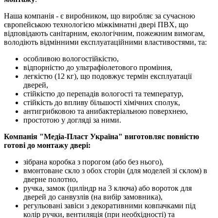
Наша компанія - є виробником, що виробляє за сучасною
європейською технологією міжкімнатні двері ПВХ, що
відповідають санітарним, екологічним, пожежним вимогам,
володіють відмінними експлуатаційними властивостями, та:
особливою вологостійкістю,
відпорністю до ультрафіолетового проміння,
легкістю (12 кг), що подовжує термін експлуатації
дверей,
стійкістю до перепадів вологості та температур,
стійкість до впливу більшості хімічних сполук,
антигрибковою та анибактеріальною поверхнею,
простотою у догляді за ними.
Компанія "Медіа-Пласт Україна" виготовляє повністю
готові до монтажу двері:
зібрана коробка з порогом (або без нього),
вмонтоване скло з обох сторін (для моделей зі склом) в
дверне полотно,
ручка, замок (циліндр на 3 ключа) або вороток для
дверей до санвузлів (на вибір замовника),
регульовані завіси з декоративними ковпачками під
колір ручки, вентиляція (при необхідності) та