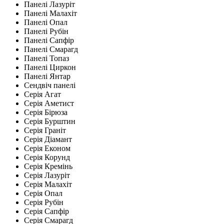
Панелі Лазуріт
Панелі Малахіт
Панелі Опал
Панелі Рубін
Панелі Сапфір
Панелі Смарагд
Панелі Топаз
Панелі Циркон
Панелі Янтар
Сендвіч панелі
Серія Агат
Серія Аметист
Серія Бірюза
Серія Бурштин
Серія Граніт
Серія Діамант
Серія Економ
Серія Корунд
Серія Кремінь
Серія Лазуріт
Серія Малахіт
Серія Опал
Серія Рубін
Серія Сапфір
Серія Смарагд