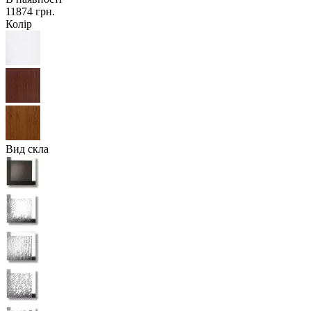
11874 грн.
Колір
Вид скла