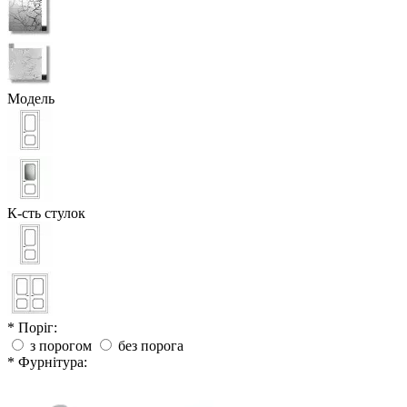
Модель
К-сть стулок
* Поріг:
з порогом
без порога
* Фурнітура: