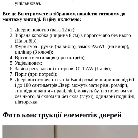
ущільнювач.
Все це Ви отримуєте в зібраному, повністю готовому до
монтажу вигляді. В ціну включено:
Дверне полотно (вага 12 кг);
Зібрана коробка (ширина 8 см) з порогом або без нього
(На вибір);
Фурнітура - ручки (на вибір), замок PZ/WC (на вибір),
циліндр (3 ключі);
Врізана вентиляція (при потребі);
Ущільнювач;
Завіси регульовані штирьові OTLAW (Італія);
Поріг (при потребі);
Двері виготовляються під Ваші розміри шириною від 60
і до 180 сантиметрів.Двері можуть мати різні розміри,
тип відкривання - праві, ліві, можуть бути з порогом чи
без нього, зі склом чи без скла (глухі), одинарні подвійні,
півторачка.
Фото конструкції елементів дверей