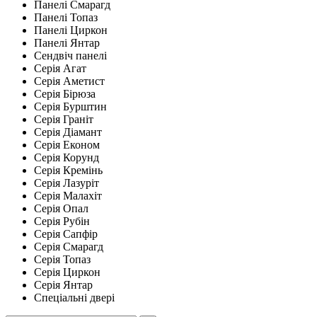
Панелі Смарагд
Панелі Топаз
Панелі Циркон
Панелі Янтар
Сендвіч панелі
Серія Агат
Серія Аметист
Серія Бірюза
Серія Бурштин
Серія Граніт
Серія Діамант
Серія Економ
Серія Корунд
Серія Кремінь
Серія Лазуріт
Серія Малахіт
Серія Опал
Серія Рубін
Серія Сапфір
Серія Смарагд
Серія Топаз
Серія Циркон
Серія Янтар
Спеціальні двері