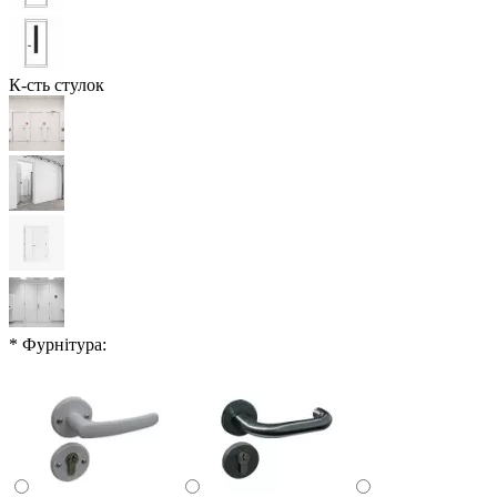
К-сть стулок
* Фурнітура: