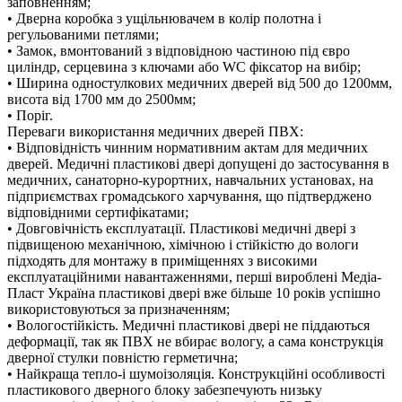
заповненням;
• Дверна коробка з ущільнювачем в колір полотна і
регульованими петлями;
• Замок, вмонтований з відповідною частиною під євро
циліндр, серцевина з ключами або WC фіксатор на вибір;
• Ширина одностулкових медичних дверей від 500 до 1200мм,
висота від 1700 мм до 2500мм;
• Поріг.
Переваги використання медичних дверей ПВХ:
• Відповідність чинним нормативним актам для медичних
дверей. Медичні пластикові двері допущені до застосування в
медичних, санаторно-курортних, навчальних установах, на
підприємствах громадського харчування, що підтверджено
відповідними сертифікатами;
• Довговічність експлуатації. Пластикові медичні двері з
підвищеною механічною, хімічною і стійкістю до вологи
підходять для монтажу в приміщеннях з високими
експлуатаційними навантаженнями, перші вироблені Медіа-
Пласт Україна пластикові двері вже більше 10 років успішно
використовуються за призначенням;
• Вологостійкість. Медичні пластикові двері не піддаються
деформації, так як ПВХ не вбирає вологу, а сама конструкція
дверної стулки повністю герметична;
• Найкраща тепло-і шумоізоляція. Конструкційні особливості
пластикового дверного блоку забезпечують низьку