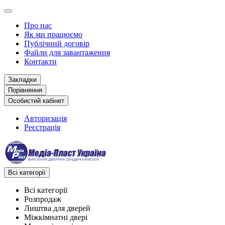
Про нас
Як ми працюємо
Публічний договір
Файли для завантаження
Контакти
Закладки
Порівняння
Особистий кабінет
Авторизація
Реєстрація
Всі категорії
Всі категорії
Розпродаж
Лиштва для дверей
Міжкімнатні двері