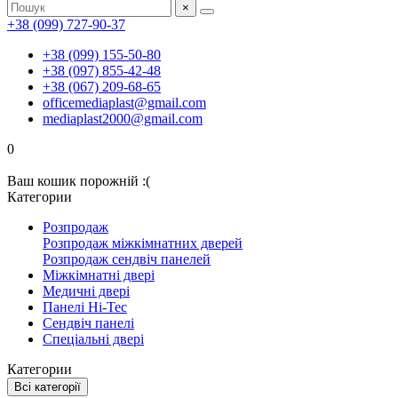
×
+38 (099) 727-90-37
+38 (099) 155-50-80
+38 (097) 855-42-48
+38 (067) 209-68-65
officemediaplast@gmail.com
mediaplast2000@gmail.com
0
Ваш кошик порожній :(
Категории
Розпродаж
Розпродаж міжкімнатних дверей
Розпродаж сендвіч панелей
Міжкімнатні двері
Медичні двері
Панелі Hi-Tec
Сендвіч панелі
Спеціальні двері
Категории
Всі категорії