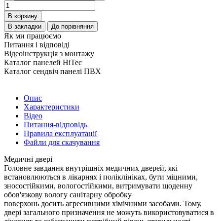
В корзину
В закладки
До порівняння
Як ми працюємо
Питання і відповіді
Відеоінструкція з монтажу
Каталог панелей HiTec
Каталог сендвіч панелі ПВХ
Опис
Характеристики
Відео
Питання-відповідь
Правила експлуатації
Файли для скачування
Медичні двері
Головне завдання внутрішніх медичних дверей, які
встановлюються в лікарнях і поліклініках, бути міцними,
зносостійкими, вологостійкими, витримувати щоденну
обов'язкову вологу санітарну обробку
поверхонь досить агресивними хімічними засобами. Тому,
двері загального призначення не можуть використовуватися в