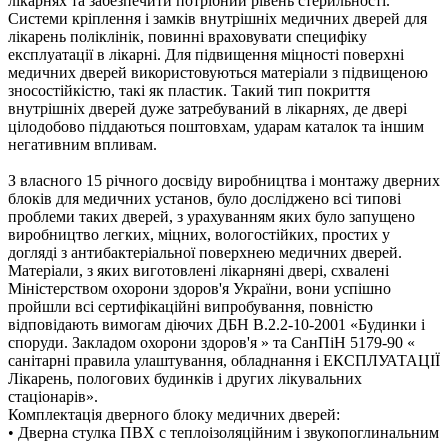
лікарнях та забезпечити потрібний рівень стерильності.
Системи кріплення і замків внутрішніх медичних дверей для
лікарень поліклінік, повинні враховувати специфіку
експлуатації в лікарні. Для підвищення міцності поверхні
медичних дверей використовуються матеріали з підвищеною
зносостійкістю, такі як пластик. Такий тип покриття
внутрішніх дверей дуже затребуваний в лікарнях, де двері
цілодобово піддаються поштовхам, ударам каталок та іншим
негативним впливам.
З власного 15 річного досвіду виробництва і монтажу дверних
блоків для медичних установ, було досліджено всі типові
проблеми таких дверей, з урахуванням яких було запущено
виробництво легких, міцних, вологостійких, простих у
догляді з антибактеріальної поверхнею медичних дверей.
Матеріали, з яких виготовлені лікарняні двері, схвалені
Міністерством охорони здоров'я України, вони успішно
пройшли всі сертифікаційні випробування, повністю
відповідають вимогам діючих ДБН В.2.2-10-2001 «Будинки і
споруди. Закладом охорони здоров'я » та СанПіН 5179-90 «
санітарні правила улаштування, обладнання і ЕКСПЛУАТАЦІЇ
Лікарень, пологових будинків і других лікувальних
стаціонарів».
Комплектація дверного блоку медичних дверей:
• Дверна стулка ПВХ c теплоізоляційним і звукопоглинальним