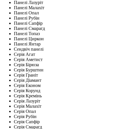
Панелі Лазуріт
Панелі Малахіт
Панелі Опал
Панелі Рубін
Панелі Сапфір
Панелі Смарагд
Панелі Топаз
Панелі Циркон
Панелі Янтар
Сендвіч панелі
Серія Агат
Серія Аметист
Серія Бірюза
Серія Бурштин
Серія Граніт
Серія Діамант
Серія Економ
Серія Корунд
Серія Кремінь
Серія Лазуріт
Серія Малахіт
Серія Опал
Серія Рубін
Серія Сапфір
Серія Смарагд