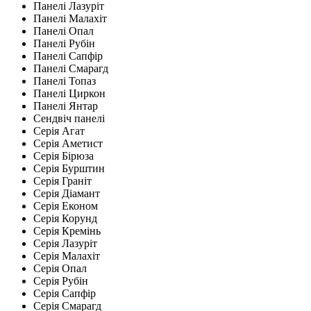
Панелі Лазуріт
Панелі Малахіт
Панелі Опал
Панелі Рубін
Панелі Сапфір
Панелі Смарагд
Панелі Топаз
Панелі Циркон
Панелі Янтар
Сендвіч панелі
Серія Агат
Серія Аметист
Серія Бірюза
Серія Бурштин
Серія Граніт
Серія Діамант
Серія Економ
Серія Корунд
Серія Кремінь
Серія Лазуріт
Серія Малахіт
Серія Опал
Серія Рубін
Серія Сапфір
Серія Смарагд