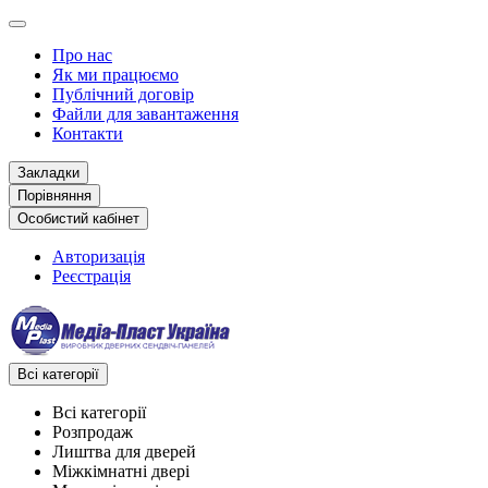
Про нас
Як ми працюємо
Публічний договір
Файли для завантаження
Контакти
Закладки
Порівняння
Особистий кабінет
Авторизація
Реєстрація
Всі категорії
Всі категорії
Розпродаж
Лиштва для дверей
Міжкімнатні двері