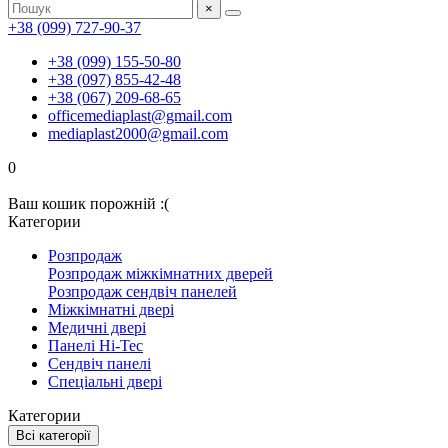
×
+38 (099) 727-90-37
+38 (099) 155-50-80
+38 (097) 855-42-48
+38 (067) 209-68-65
officemediaplast@gmail.com
mediaplast2000@gmail.com
0
Ваш кошик порожній :(
Категории
Розпродаж
Розпродаж міжкімнатних дверей
Розпродаж сендвіч панелей
Міжкімнатні двері
Медичні двері
Панелі Hi-Tec
Сендвіч панелі
Спеціальні двері
Категории
Всі категорії