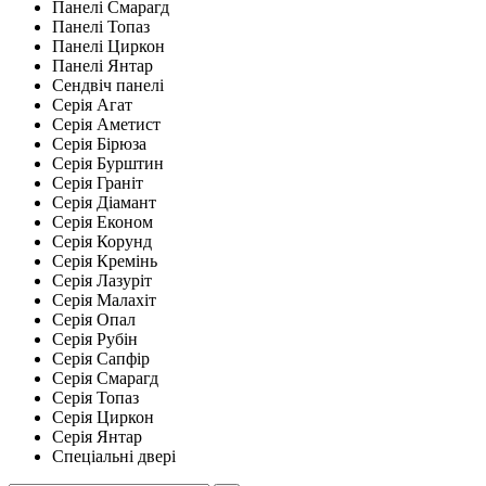
Панелі Смарагд
Панелі Топаз
Панелі Циркон
Панелі Янтар
Сендвіч панелі
Серія Агат
Серія Аметист
Серія Бірюза
Серія Бурштин
Серія Граніт
Серія Діамант
Серія Економ
Серія Корунд
Серія Кремінь
Серія Лазуріт
Серія Малахіт
Серія Опал
Серія Рубін
Серія Сапфір
Серія Смарагд
Серія Топаз
Серія Циркон
Серія Янтар
Спеціальні двері