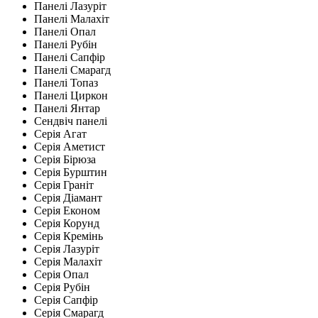
Панелі Лазуріт
Панелі Малахіт
Панелі Опал
Панелі Рубін
Панелі Сапфір
Панелі Смарагд
Панелі Топаз
Панелі Циркон
Панелі Янтар
Сендвіч панелі
Серія Агат
Серія Аметист
Серія Бірюза
Серія Бурштин
Серія Граніт
Серія Діамант
Серія Економ
Серія Корунд
Серія Кремінь
Серія Лазуріт
Серія Малахіт
Серія Опал
Серія Рубін
Серія Сапфір
Серія Смарагд