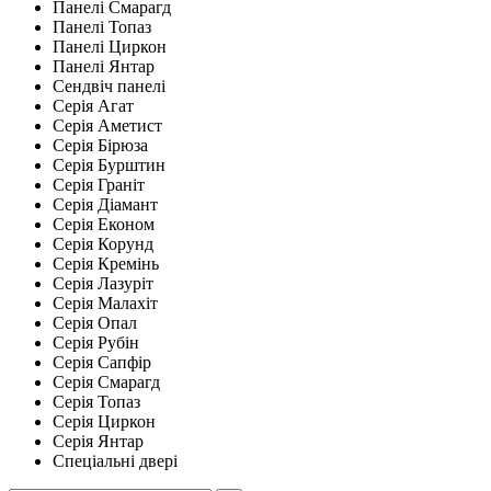
Панелі Смарагд
Панелі Топаз
Панелі Циркон
Панелі Янтар
Сендвіч панелі
Серія Агат
Серія Аметист
Серія Бірюза
Серія Бурштин
Серія Граніт
Серія Діамант
Серія Економ
Серія Корунд
Серія Кремінь
Серія Лазуріт
Серія Малахіт
Серія Опал
Серія Рубін
Серія Сапфір
Серія Смарагд
Серія Топаз
Серія Циркон
Серія Янтар
Спеціальні двері