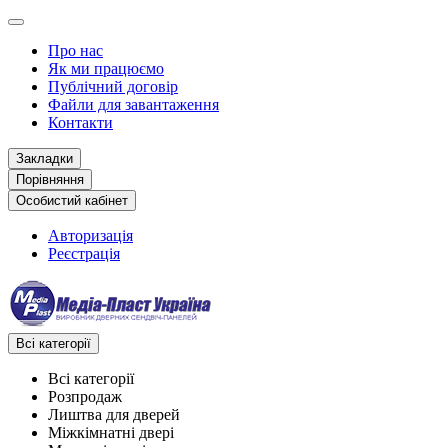
Про нас
Як ми працюємо
Публічний договір
Файли для завантаження
Контакти
Закладки
Порівняння
Особистий кабінет
Авторизація
Реєстрація
Всі категорії
Всі категорії
Розпродаж
Лиштва для дверей
Міжкімнатні двері