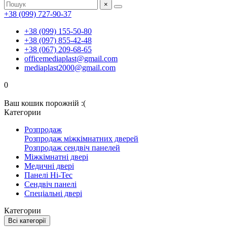
×
+38 (099) 727-90-37
+38 (099) 155-50-80
+38 (097) 855-42-48
+38 (067) 209-68-65
officemediaplast@gmail.com
mediaplast2000@gmail.com
0
Ваш кошик порожній :(
Категории
Розпродаж
Розпродаж міжкімнатних дверей
Розпродаж сендвіч панелей
Міжкімнатні двері
Медичні двері
Панелі Hi-Tec
Сендвіч панелі
Спеціальні двері
Категории
Всі категорії