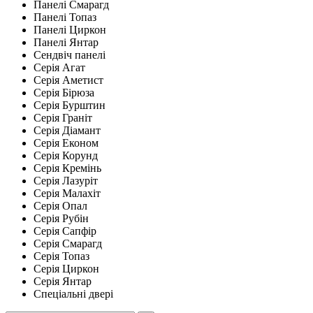
Панелі Смарагд
Панелі Топаз
Панелі Циркон
Панелі Янтар
Сендвіч панелі
Серія Агат
Серія Аметист
Серія Бірюза
Серія Бурштин
Серія Граніт
Серія Діамант
Серія Економ
Серія Корунд
Серія Кремінь
Серія Лазуріт
Серія Малахіт
Серія Опал
Серія Рубін
Серія Сапфір
Серія Смарагд
Серія Топаз
Серія Циркон
Серія Янтар
Спеціальні двері