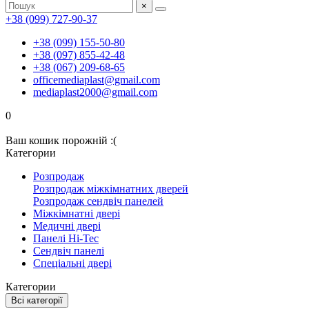
×
+38 (099) 727-90-37
+38 (099) 155-50-80
+38 (097) 855-42-48
+38 (067) 209-68-65
officemediaplast@gmail.com
mediaplast2000@gmail.com
0
Ваш кошик порожній :(
Категории
Розпродаж
Розпродаж міжкімнатних дверей
Розпродаж сендвіч панелей
Міжкімнатні двері
Медичні двері
Панелі Hi-Tec
Сендвіч панелі
Спеціальні двері
Категории
Всі категорії