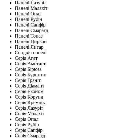
Панелі Лазуріт
Панелі Малахіт
Панелі Опал
Панелі Рубін
Панелі Сапфір
Панелі Смарагд
Панелі Топаз
Панелі Циркон
Панелі Янтар
Сендвіч панелі
Серія Агат
Серія Аметист
Серія Бірюза
Серія Бурштин
Серія Граніт
Серія Діамант
Серія Економ
Серія Корунд
Серія Кремінь
Серія Лазуріт
Серія Малахіт
Серія Опал
Серія Рубін
Серія Сапфір
Серія Смарагд