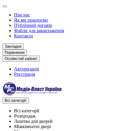
Про нас
Як ми працюємо
Публічний договір
Файли для завантаження
Контакти
Закладки
Порівняння
Особистий кабінет
Авторизація
Реєстрація
Всі категорії
Всі категорії
Розпродаж
Лиштва для дверей
Міжкімнатні двері